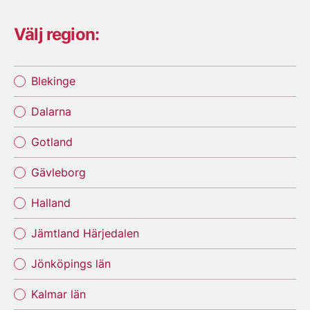
Välj region:
Blekinge
Dalarna
Gotland
Gävleborg
Halland
Jämtland Härjedalen
Jönköpings län
Kalmar län