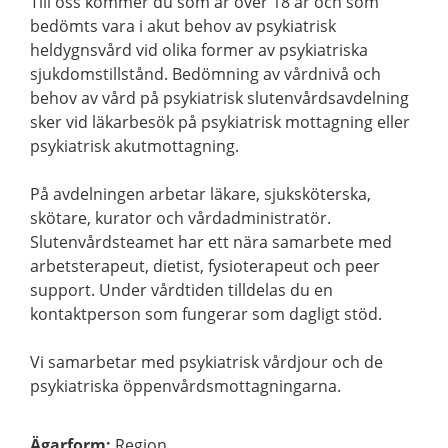
Till oss kommer du som är över 18 år och som
bedömts vara i akut behov av psykiatrisk
heldygnsvård vid olika former av psykiatriska
sjukdomstillstånd. Bedömning av vårdnivå och
behov av vård på psykiatrisk slutenvårdsavdelning
sker vid läkarbesök på psykiatrisk mottagning eller
psykiatrisk akutmottagning.
På avdelningen arbetar läkare, sjuksköterska,
skötare, kurator och vårdadministratör.
Slutenvårdsteamet har ett nära samarbete med
arbetsterapeut, dietist, fysioterapeut och peer
support. Under vårdtiden tilldelas du en
kontaktperson som fungerar som dagligt stöd.
Vi samarbetar med psykiatrisk vårdjour och de
psykiatriska öppenvårdsmottagningarna.
Ägarform
:
Region