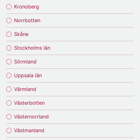
Kronoberg
Norrbotten
Skåne
Stockholms län
Sörmland
Uppsala län
Värmland
Västerbotten
Västernorrland
Västmanland