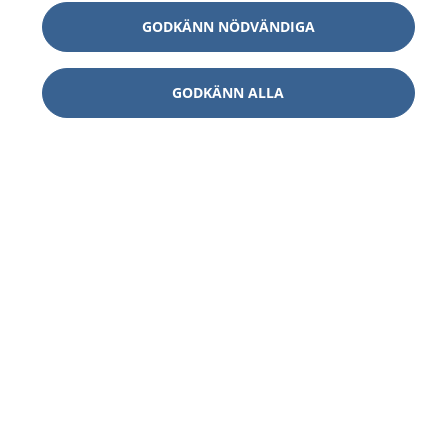
GODKÄNN NÖDVÄNDIGA
GODKÄNN ALLA