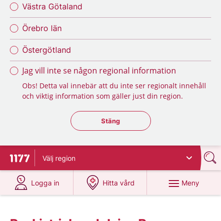
Västra Götaland
Örebro län
Östergötland
Jag vill inte se någon regional information
Obs! Detta val innebär att du inte ser regionalt innehåll
och viktig information som gäller just din region.
Stäng regionsväljaren
Stäng
Välj
region
Till startsidan för 1177
på 1177.se
på 1177.se
Meny
Logga in
Hitta vård