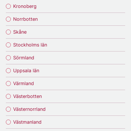
Kronoberg
Norrbotten
Skåne
Stockholms län
Sörmland
Uppsala län
Värmland
Västerbotten
Västernorrland
Västmanland