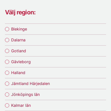
Välj region:
Blekinge
Dalarna
Gotland
Gävleborg
Halland
Jämtland Härjedalen
Jönköpings län
Kalmar län