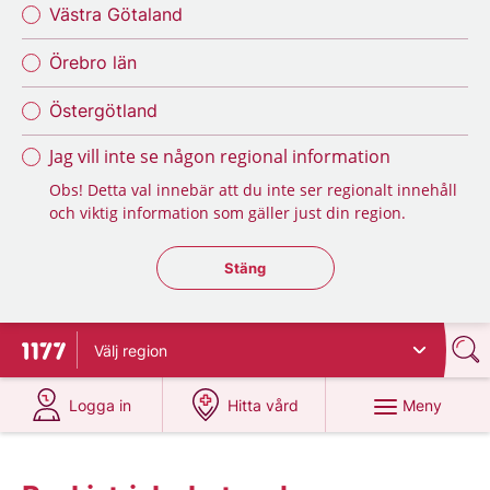
Västra Götaland
Örebro län
Östergötland
Jag vill inte se någon regional information
Obs! Detta val innebär att du inte ser regionalt innehåll
och viktig information som gäller just din region.
Stäng regionsväljaren
Stäng
Välj
region
Till startsidan för 1177
på 1177.se
på 1177.se
Meny
Logga in
Hitta vård