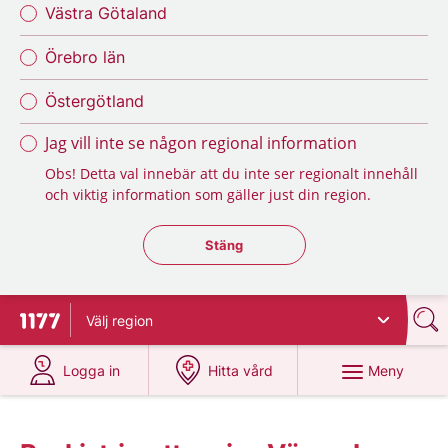
Västra Götaland
Örebro län
Östergötland
Jag vill inte se någon regional information
Obs! Detta val innebär att du inte ser regionalt innehåll
och viktig information som gäller just din region.
Stäng regionsväljaren
Stäng
Välj
region
Till startsidan för 1177
på 1177.se
på 1177.se
Meny
Logga in
Hitta vård