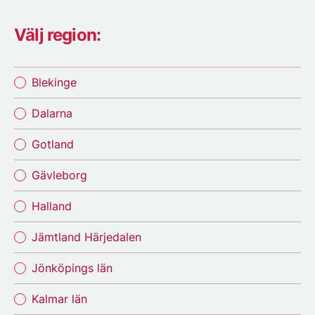
Välj region:
Blekinge
Dalarna
Gotland
Gävleborg
Halland
Jämtland Härjedalen
Jönköpings län
Kalmar län