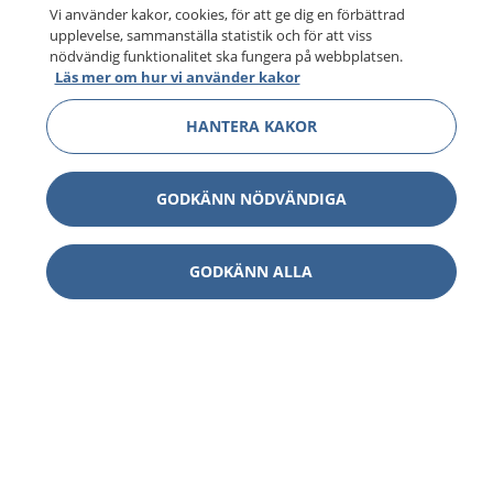
Vi använder kakor, cookies, för att ge dig en förbättrad
upplevelse, sammanställa statistik och för att viss
nödvändig funktionalitet ska fungera på webbplatsen.
Läs mer om hur vi använder kakor
HANTERA KAKOR
GODKÄNN NÖDVÄNDIGA
GODKÄNN ALLA
1177
–
tryggt om din hälsa och vård
På 1177.se får du råd om hälsa och information om
sjukdomar och vilka mottagningar du kan kontakta.
Logga in för att läsa din journal och göra dina