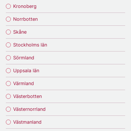
Kronoberg
Norrbotten
Skåne
Stockholms län
Sörmland
Uppsala län
Värmland
Västerbotten
Västernorrland
Västmanland