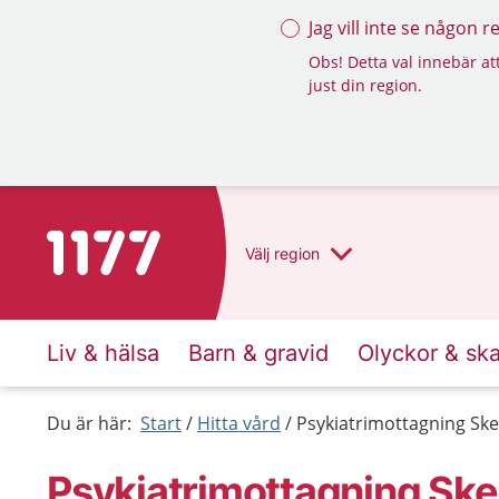
Jag vill inte se någon 
Obs! Detta val innebär att
just din region.
Till startsidan för 1177
Välj
region
Liv & hälsa
Barn & gravid
Olyckor & sk
Du är här:
Start
Hitta vård
Psykiatrimottagning Sk
Psykiatrimottagning Sk