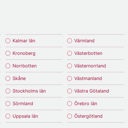
Kalmar län
Värmland
Kronoberg
Västerbotten
Norrbotten
Västernorrland
Skåne
Västmanland
Stockholms län
Västra Götaland
Sörmland
Örebro län
Uppsala län
Östergötland