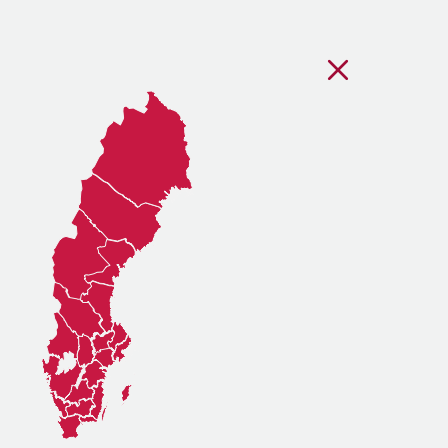
Stäng regionsvälj