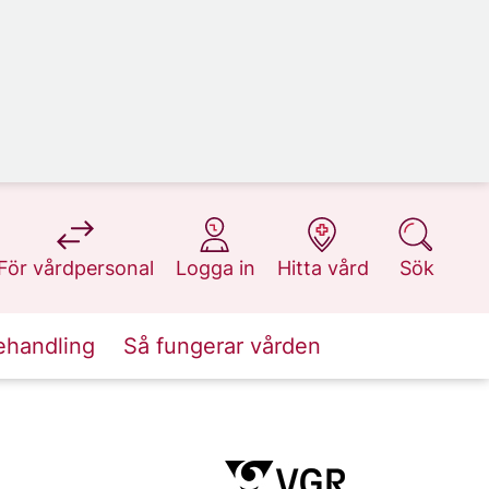
på 1177.se
på 1177.se
på 1177.se
på 1177.se
För vårdpersonal
Logga in
Hitta vård
Sök
ehandling
Så fungerar vården