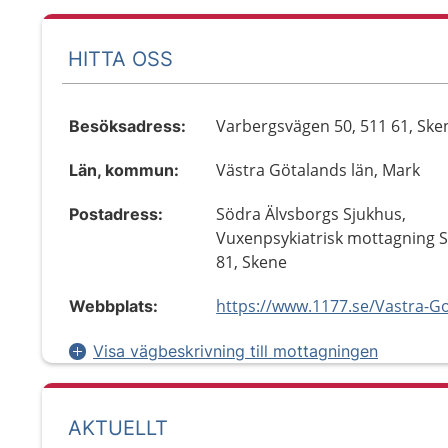
HITTA OSS
Varbergsvägen 50, 511 61, Ske
Besöksadress:
Västra Götalands län, Mark
Län, kommun:
Södra Älvsborgs Sjukhus,
Postadress:
Vuxenpsykiatrisk mottagning S
81, Skene
Webbplats:
Visa vägbeskrivning till mottagningen
AKTUELLT