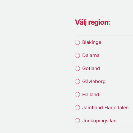
Välj region:
Blekinge
Dalarna
Gotland
Gävleborg
Halland
Jämtland Härjedalen
Jönköpings län