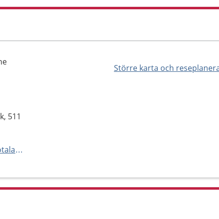
ne
Större karta och reseplaner
k, 511
https://www.1177.se/Vastra-Gotaland/hitta-vard/kontaktkort/Psykiatrimottagning-Skene-Skene/