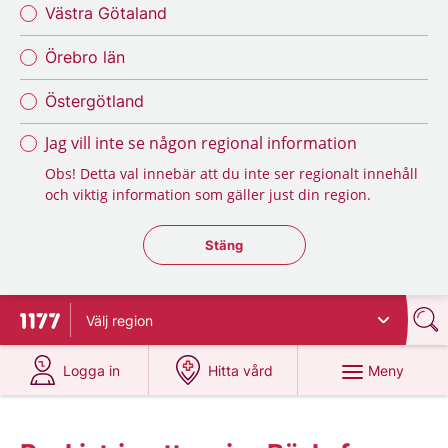
Västra Götaland
Örebro län
Östergötland
Jag vill inte se någon regional information
Obs! Detta val innebär att du inte ser regionalt innehåll
och viktig information som gäller just din region.
Stäng regionsväljaren
Stäng
Välj
region
Till startsidan för 1177
på 1177.se
på 1177.se
Meny
Logga in
Hitta vård