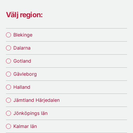
Välj region:
Blekinge
Dalarna
Gotland
Gävleborg
Halland
Jämtland Härjedalen
Jönköpings län
Kalmar län