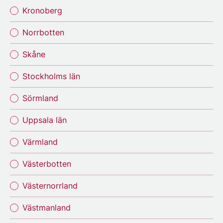
Kronoberg
Norrbotten
Skåne
Stockholms län
Sörmland
Uppsala län
Värmland
Västerbotten
Västernorrland
Västmanland