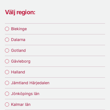
Välj region:
Blekinge
Dalarna
Gotland
Gävleborg
Halland
Jämtland Härjedalen
Jönköpings län
Kalmar län