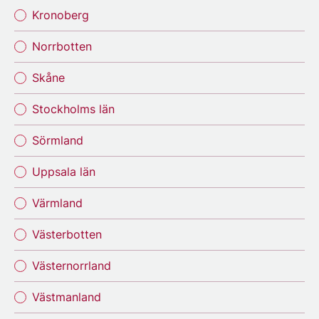
Kronoberg
Norrbotten
Skåne
Stockholms län
Sörmland
Uppsala län
Värmland
Västerbotten
Västernorrland
Västmanland