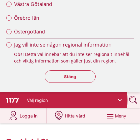
Västra Götaland
Örebro län
Östergötland
Jag vill inte se någon regional information
Obs! Detta val innebär att du inte ser regionalt innehåll
och viktig information som gäller just din region.
Stäng regionsväljaren
Stäng
Välj
region
Till startsidan för 1177
på 1177.se
på 1177.se
Meny
Logga in
Hitta vård