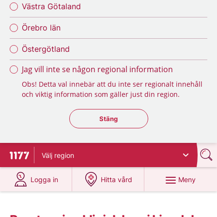
Västra Götaland
Örebro län
Östergötland
Jag vill inte se någon regional information
Obs! Detta val innebär att du inte ser regionalt innehåll
och viktig information som gäller just din region.
Stäng regionsväljaren
Stäng
Välj
region
Till startsidan för 1177
på 1177.se
på 1177.se
Meny
Logga in
Hitta vård