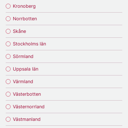
Kronoberg
Norrbotten
Skåne
Stockholms län
Sörmland
Uppsala län
Värmland
Västerbotten
Västernorrland
Västmanland