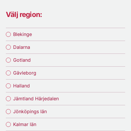
Välj region:
Blekinge
Dalarna
Gotland
Gävleborg
Halland
Jämtland Härjedalen
Jönköpings län
Kalmar län