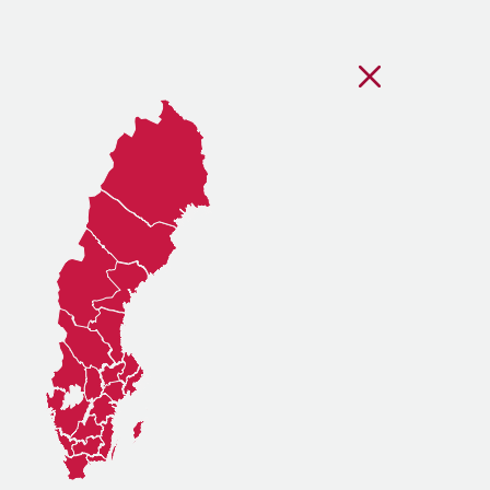
Stäng regionsvälj