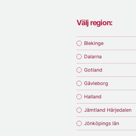
Välj region:
Blekinge
Dalarna
Gotland
Gävleborg
Halland
Jämtland Härjedalen
Jönköpings län