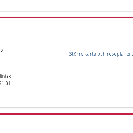
äs
Större karta och reseplaner
inisk
21 81