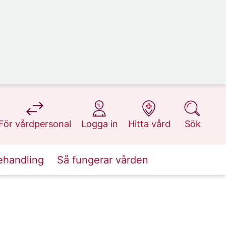
på 1177.se
på 1177.se
på 1177.se
på 1177.se
För vårdpersonal
Logga in
Hitta vård
Sök
ehandling
Så fungerar vården