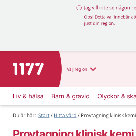
Jag vill inte se någon 
Obs! Detta val innebär att
just din region.
Till startsidan för 1177
Välj
region
Liv & hälsa
Barn & gravid
Olyckor & sk
Du är här:
Start
Hitta vård
Provtagning klinisk kemi
Provtagning klinisk kemi