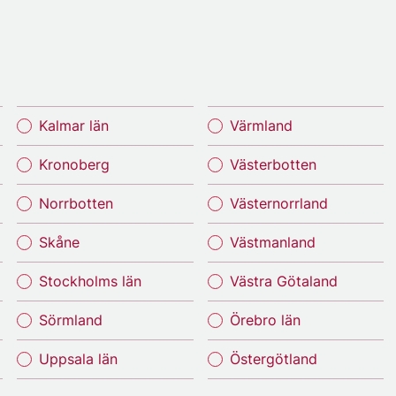
Kalmar län
Värmland
Kronoberg
Västerbotten
Norrbotten
Västernorrland
Skåne
Västmanland
Stockholms län
Västra Götaland
Sörmland
Örebro län
Uppsala län
Östergötland