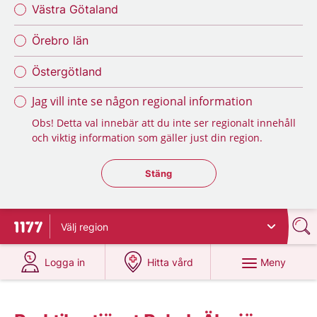
Västra Götaland
Örebro län
Östergötland
Jag vill inte se någon regional information
Obs! Detta val innebär att du inte ser regionalt innehåll
och viktig information som gäller just din region.
Stäng regionsväljaren
Stäng
Välj
region
Till startsidan för 1177
på 1177.se
på 1177.se
Meny
Logga in
Hitta vård