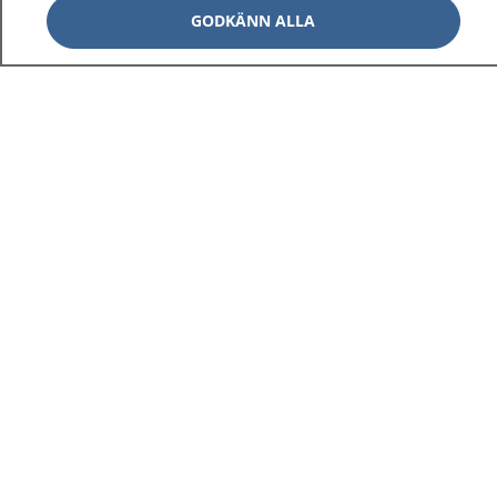
GODKÄNN ALLA
1177
–
tryggt om din hälsa och vård
På 1177.se får du råd om hälsa och information om
sjukdomar och vilka mottagningar du kan kontakta.
Logga in för att läsa din journal och göra dina