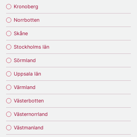
Kronoberg
Norrbotten
Skåne
Stockholms län
Sörmland
Uppsala län
Värmland
Västerbotten
Västernorrland
Västmanland