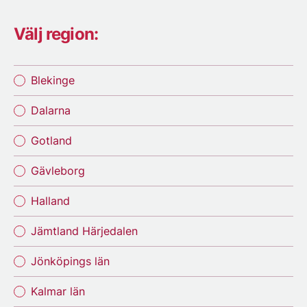
Välj region:
Blekinge
Dalarna
Gotland
Gävleborg
Halland
Jämtland Härjedalen
Jönköpings län
Kalmar län