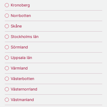
Kronoberg
Norrbotten
Skåne
Stockholms län
Sörmland
Uppsala län
Värmland
Västerbotten
Västernorrland
Västmanland