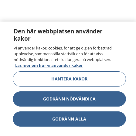
Den här webbplatsen använder
kakor
Vi använder kakor, cookies, för att ge dig en förbättrad
upplevelse, sammanställa statistik och för att viss
nödvändig funktionalitet ska fungera på webbplatsen.
Läs mer om hur vi använder kakor
HANTERA KAKOR
GODKÄNN NÖDVÄNDIGA
1177
–
tryggt om din hälsa och vård
GODKÄNN ALLA
På 1177.se får du råd om hälsa och information om
sjukdomar och vilka mottagningar du kan kontakta.