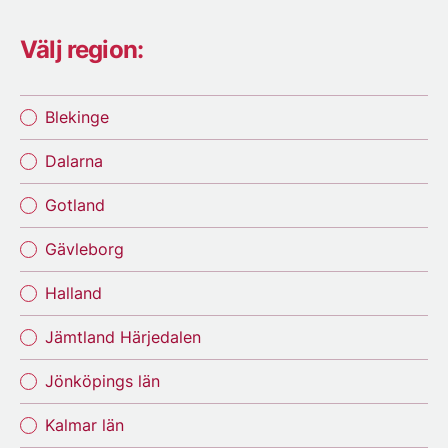
Välj region:
Blekinge
Dalarna
Gotland
Gävleborg
Halland
Jämtland Härjedalen
Jönköpings län
Kalmar län