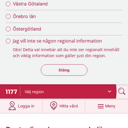
Västra Götaland
Örebro län
Östergötland
Jag vill inte se någon regional information
Obs! Detta val innebär att du inte ser regionalt innehåll
och viktig information som gäller just din region.
Stäng regionsväljaren
Stäng
Välj
region
Till startsidan för 1177
på 1177.se
på 1177.se
Meny
Logga in
Hitta vård