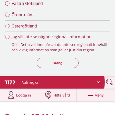
Västra Götaland
Örebro län
Östergötland
Jag vill inte se någon regional information
Obs! Detta val innebär att du inte ser regionalt innehåll
och viktig information som gäller just din region.
Stäng regionsväljaren
Stäng
Välj
region
Till startsidan för 1177
på 1177.se
på 1177.se
Meny
Logga in
Hitta vård