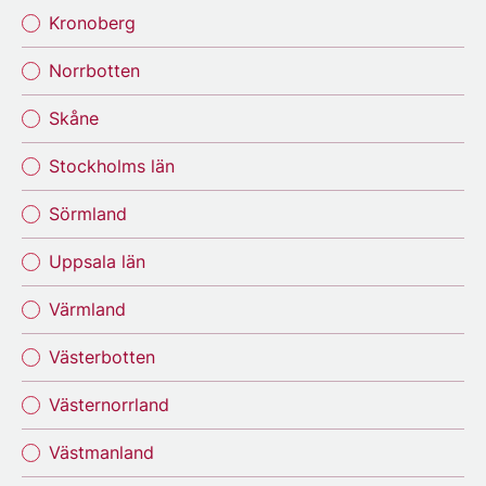
Kronoberg
Norrbotten
Skåne
Stockholms län
Sörmland
Uppsala län
Värmland
Västerbotten
Västernorrland
Västmanland