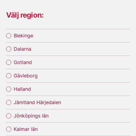
Välj region:
Blekinge
Dalarna
Gotland
Gävleborg
Halland
Jämtland Härjedalen
Jönköpings län
Kalmar län