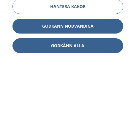
HANTERA KAKOR
GODKÄNN NÖDVÄNDIGA
GODKÄNN ALLA
1177
–
tryggt om din hälsa och vård