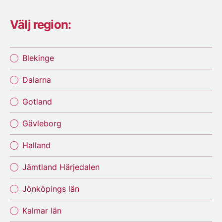
Välj region:
Blekinge
Dalarna
Gotland
Gävleborg
Halland
Jämtland Härjedalen
Jönköpings län
Kalmar län