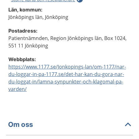
Län, kommun:
Jönköpings län, Jönköping
Postadress:
Patientnämnden, Region Jönköpings län, Box 1024,
551 11 Jönköping
Webbplats:
https://www.1177.se/Jonkopings-lan/om-1177/nar-
du-loggar-in-pa-1177.se/det-har-kan-du-gora-nar-
du-loggat-in/lamna-synpunkter-och-klagomal-pa-
varden/
Om oss