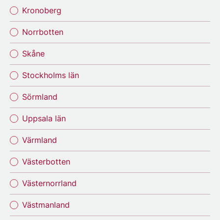
Kronoberg
Norrbotten
Skåne
Stockholms län
Sörmland
Uppsala län
Värmland
Västerbotten
Västernorrland
Västmanland