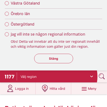
Västra Götaland
Örebro län
Östergötland
Jag vill inte se någon regional information
Obs! Detta val innebär att du inte ser regionalt innehåll
och viktig information som gäller just din region.
Stäng regionsväljaren
Stäng
Välj
region
Till startsidan för 1177
på 1177.se
på 1177.se
Meny
Logga in
Hitta vård