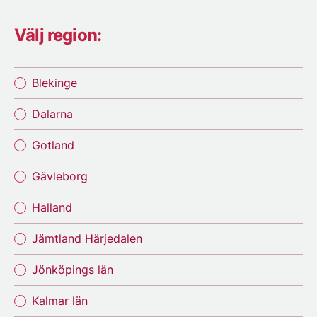
Välj region:
Blekinge
Dalarna
Gotland
Gävleborg
Halland
Jämtland Härjedalen
Jönköpings län
Kalmar län