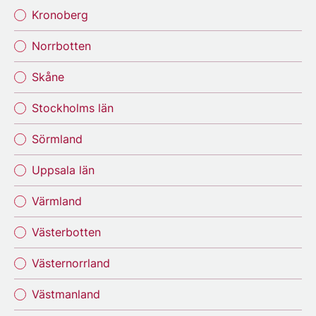
Kronoberg
Norrbotten
Skåne
Stockholms län
Sörmland
Uppsala län
Värmland
Västerbotten
Västernorrland
Västmanland