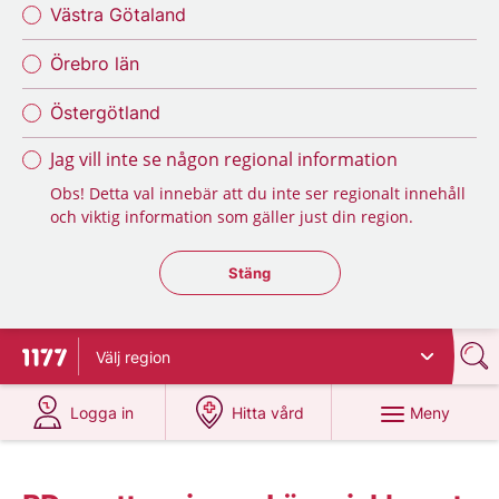
Västra Götaland
Örebro län
Östergötland
Jag vill inte se någon regional information
Obs! Detta val innebär att du inte ser regionalt innehåll
och viktig information som gäller just din region.
Stäng regionsväljaren
Stäng
Välj
region
Till startsidan för 1177
på 1177.se
på 1177.se
Meny
Logga in
Hitta vård