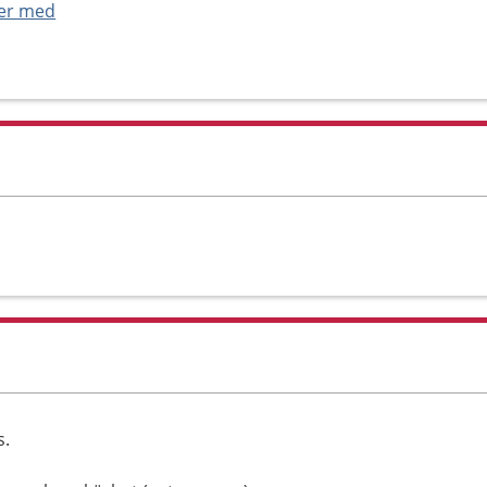
ner med
s.