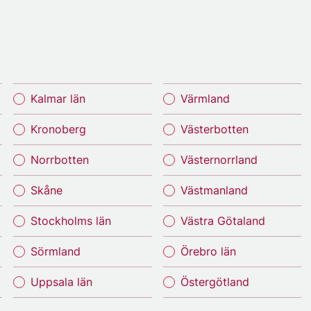
Kalmar län
Värmland
Kronoberg
Västerbotten
Norrbotten
Västernorrland
Skåne
Västmanland
Stockholms län
Västra Götaland
Sörmland
Örebro län
Uppsala län
Östergötland