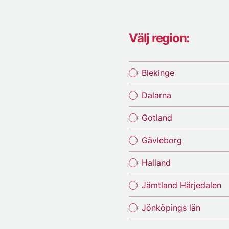
Välj region:
Blekinge
Dalarna
Gotland
Gävleborg
Halland
Jämtland Härjedalen
Jönköpings län