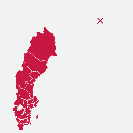
Stäng regionsvälj