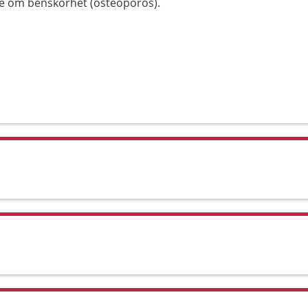
ke om benskörhet (osteoporos).