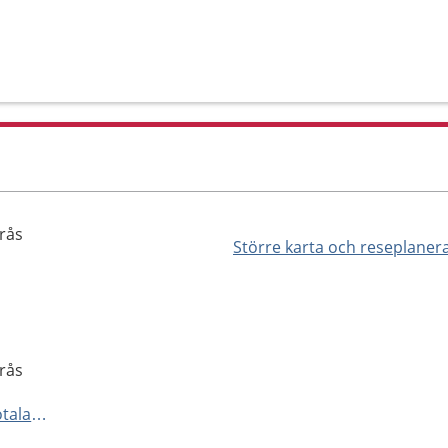
rås
Större karta och reseplaner
rås
https://www.1177.se/Vastra-Gotaland/hitta-vard/kontaktkort/Osteoporosmottagning-Boras-Boras/