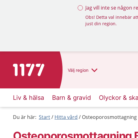
Jag vill inte se någon 
Obs! Detta val innebär att
just din region.
Till startsidan för 1177
Välj
region
Liv & hälsa
Barn & gravid
Olyckor & sk
Du är här:
Start
Hitta vård
Osteoporosmottagning 
Osteoporosmottagning B