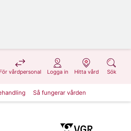
på 1177.se
på 1177.se
på 1177.se
på 1177.se
För vårdpersonal
Logga in
Hitta vård
Sök
ehandling
Så fungerar vården