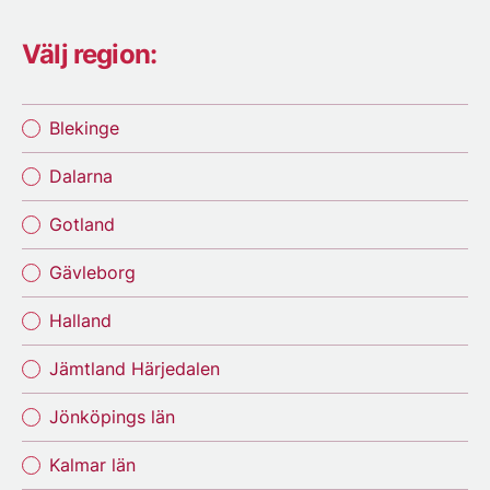
Välj region:
Blekinge
Dalarna
Gotland
Gävleborg
Halland
Jämtland Härjedalen
Jönköpings län
Kalmar län