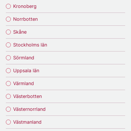
Kronoberg
Norrbotten
Skåne
Stockholms län
Sörmland
Uppsala län
Värmland
Västerbotten
Västernorrland
Västmanland