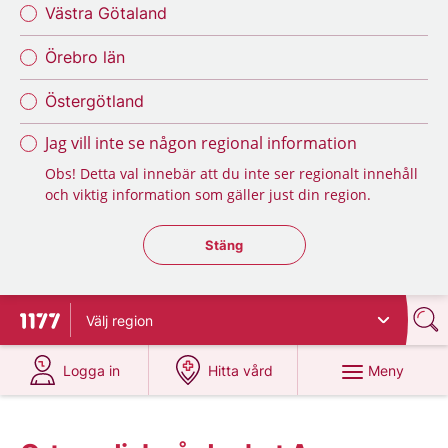
Västra Götaland
Örebro län
Östergötland
Jag vill inte se någon regional information
Obs! Detta val innebär att du inte ser regionalt innehåll
och viktig information som gäller just din region.
Stäng regionsväljaren
Stäng
Välj
region
Till startsidan för 1177
på 1177.se
på 1177.se
Meny
Logga in
Hitta vård