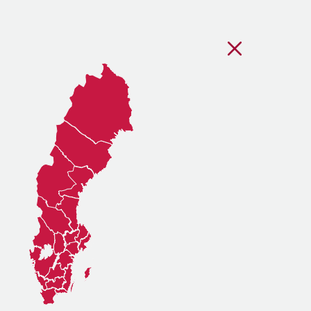
Stäng regionsvälj