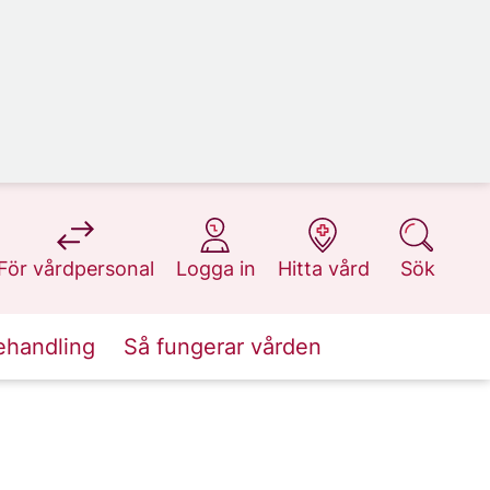
på 1177.se
på 1177.se
på 1177.se
på 1177.se
För vårdpersonal
Logga in
Hitta vård
Sök
ehandling
Så fungerar vården