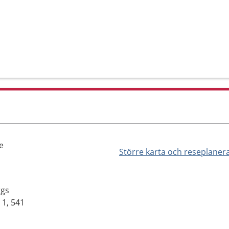
e
Större karta och reseplaner
rgs
 1, 541