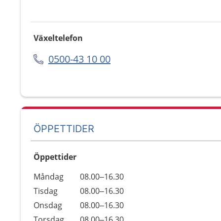
Växeltelefon
0500-43 10 00
ÖPPETTIDER
Öppettider
Öppettider
Kommentarer
Måndag
08.00–16.30
Dag
Tisdag
08.00–16.30
Onsdag
08.00–16.30
Torsdag
08.00–16.30