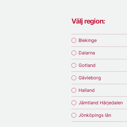
Välj region:
Blekinge
Dalarna
Gotland
Gävleborg
Halland
Jämtland Härjedalen
Jönköpings län