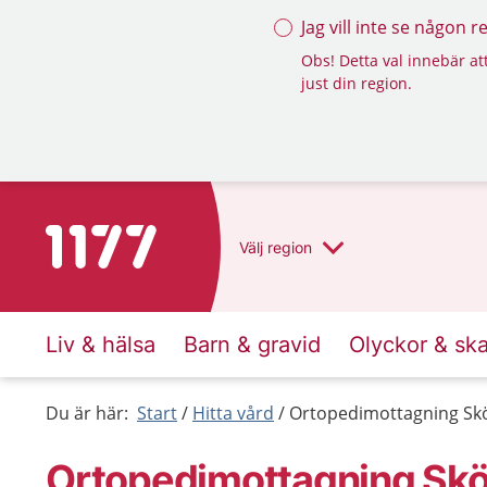
Jag vill inte se någon 
Obs! Detta val innebär att
just din region.
Till startsidan för 1177
Välj
region
Liv & hälsa
Barn & gravid
Olyckor & sk
Du är här:
Start
Hitta vård
Ortopedimottagning Sk
Ortopedimottagning Sk