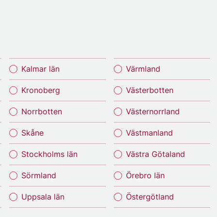
Kalmar län
Värmland
Kronoberg
Västerbotten
Norrbotten
Västernorrland
Skåne
Västmanland
Stockholms län
Västra Götaland
Sörmland
Örebro län
Uppsala län
Östergötland