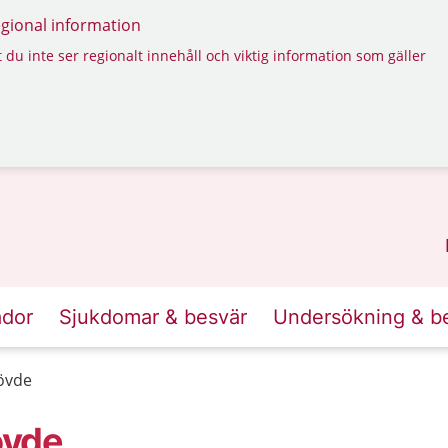
regional information
 du inte ser regionalt innehåll och viktig information som gäller
ador
Sjukdomar & besvär
Undersökning & b
övde
övde