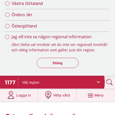
Västra Götaland
Örebro län
Östergötland
Jag vill inte se någon regional information
Obs! Detta val innebär att du inte ser regionalt innehåll
och viktig information som gäller just din region.
Stäng regionsväljaren
Stäng
Välj
region
Till startsidan för 1177
på 1177.se
på 1177.se
Meny
Logga in
Hitta vård