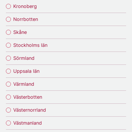
Kronoberg
Norrbotten
Skåne
Stockholms län
Sörmland
Uppsala län
Värmland
Västerbotten
Västernorrland
Västmanland