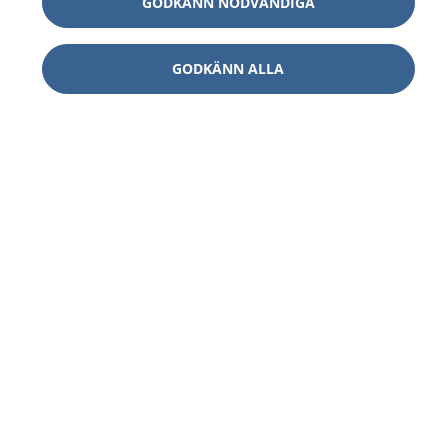
GODKÄNN NÖDVÄNDIGA
GODKÄNN ALLA