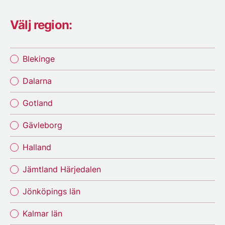
Välj region:
Blekinge
Dalarna
Gotland
Gävleborg
Halland
Jämtland Härjedalen
Jönköpings län
Kalmar län