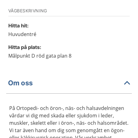
VÄGBESKRIVNING
Hitta hit:
Huvudentré
Hitta på plats:
Målpunkt D röd gata plan 8
Om oss
På Ortopedi- och öron-, näs- och halsavdelningen
vårdar vi dig med skada eller sjukdom i leder,
muskler, skelett eller i öron-, näs- och halsområdet.
Vi tar även hand om dig som genomgått en ögon-
eller käkkirurgisk operation. Vår verksamhet