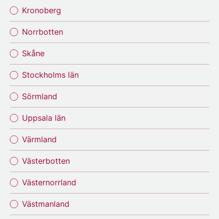
Kronoberg
Norrbotten
Skåne
Stockholms län
Sörmland
Uppsala län
Värmland
Västerbotten
Västernorrland
Västmanland