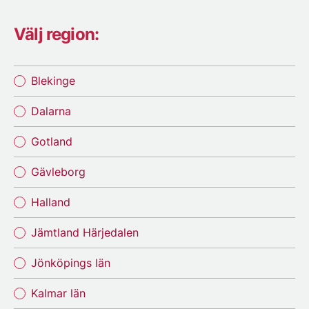
Välj region:
Blekinge
Dalarna
Gotland
Gävleborg
Halland
Jämtland Härjedalen
Jönköpings län
Kalmar län