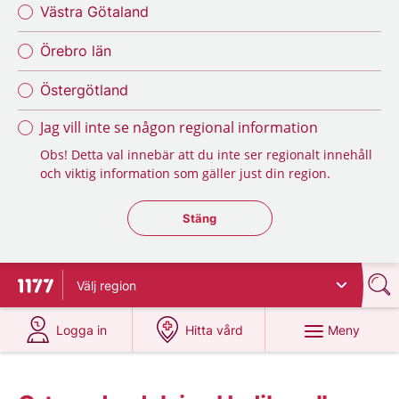
Västra Götaland
Örebro län
Östergötland
Jag vill inte se någon regional information
Obs! Detta val innebär att du inte ser regionalt innehåll
och viktig information som gäller just din region.
Stäng regionsväljaren
Stäng
Välj
region
Till startsidan för 1177
på 1177.se
på 1177.se
Meny
Logga in
Hitta vård