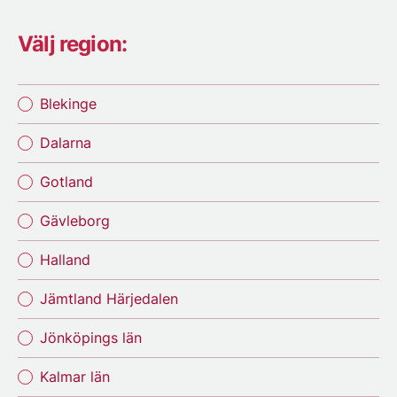
Välj region:
Blekinge
Dalarna
Gotland
Gävleborg
Halland
Jämtland Härjedalen
Jönköpings län
Kalmar län