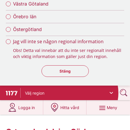
Västra Götaland
Örebro län
Östergötland
Jag vill inte se någon regional information
Obs! Detta val innebär att du inte ser regionalt innehåll
och viktig information som gäller just din region.
Stäng regionsväljaren
Stäng
Välj
region
Till startsidan för 1177
på 1177.se
på 1177.se
Meny
Logga in
Hitta vård