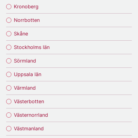
Kronoberg
Norrbotten
Skåne
Stockholms län
Sörmland
Uppsala län
Värmland
Västerbotten
Västernorrland
Västmanland