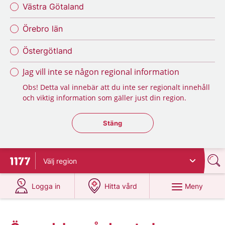
Västra Götaland
Örebro län
Östergötland
Jag vill inte se någon regional information
Obs! Detta val innebär att du inte ser regionalt innehåll
och viktig information som gäller just din region.
Stäng regionsväljaren
Stäng
Välj
region
Till startsidan för 1177
på 1177.se
på 1177.se
Meny
Logga in
Hitta vård