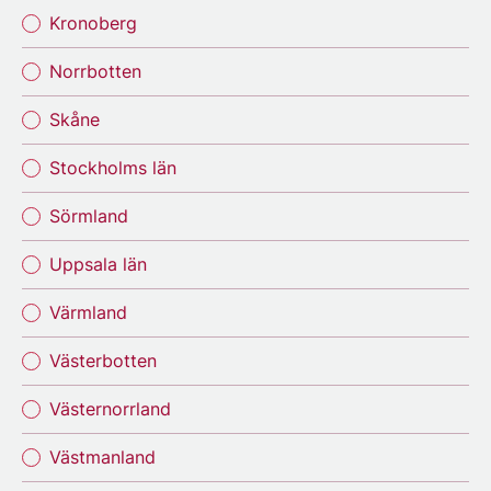
Kronoberg
Norrbotten
Skåne
Stockholms län
Sörmland
Uppsala län
Värmland
Västerbotten
Västernorrland
Västmanland