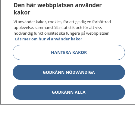
Den här webbplatsen använder
kakor
Vi använder kakor, cookies, för att ge dig en förbättrad
upplevelse, sammanställa statistik och för att viss
nödvändig funktionalitet ska fungera på webbplatsen.
Läs mer om hur vi använder kakor
HANTERA KAKOR
GODKÄNN NÖDVÄNDIGA
1177
–
tryggt om din hälsa och vård
GODKÄNN ALLA
På 1177.se får du råd om hälsa och information om
sjukdomar och vilka mottagningar du kan kontakta.
Logga in för att läsa din journal och göra dina
vårdärenden. Ring telefonnummer 1177 för
sjukvårdsrådgivning dygnet runt.