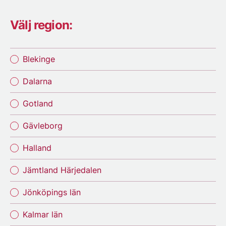
Välj region:
Blekinge
Dalarna
Gotland
Gävleborg
Halland
Jämtland Härjedalen
Jönköpings län
Kalmar län