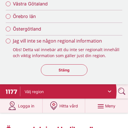
Västra Götaland
Örebro län
Östergötland
Jag vill inte se någon regional information
Obs! Detta val innebär att du inte ser regionalt innehåll
och viktig information som gäller just din region.
Stäng regionsväljaren
Stäng
Välj
region
Till startsidan för 1177
på 1177.se
på 1177.se
Meny
Logga in
Hitta vård