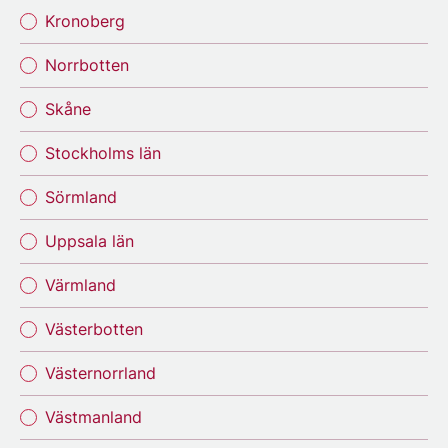
Kronoberg
Norrbotten
Skåne
Stockholms län
Sörmland
Uppsala län
Värmland
Västerbotten
Västernorrland
Västmanland