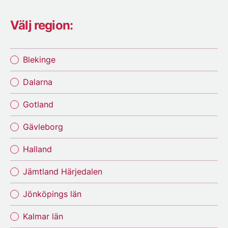
Välj region:
Blekinge
Dalarna
Gotland
Gävleborg
Halland
Jämtland Härjedalen
Jönköpings län
Kalmar län