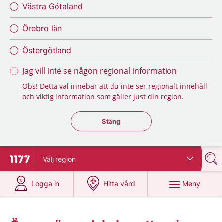
Västra Götaland
Örebro län
Östergötland
Jag vill inte se någon regional information
Obs! Detta val innebär att du inte ser regionalt innehåll
och viktig information som gäller just din region.
Stäng regionsväljaren
Stäng
Välj
region
Till startsidan för 1177
på 1177.se
på 1177.se
Meny
Logga in
Hitta vård