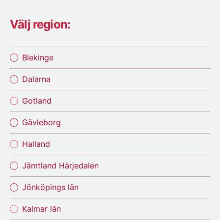
Välj region:
Blekinge
Dalarna
Gotland
Gävleborg
Halland
Jämtland Härjedalen
Jönköpings län
Kalmar län