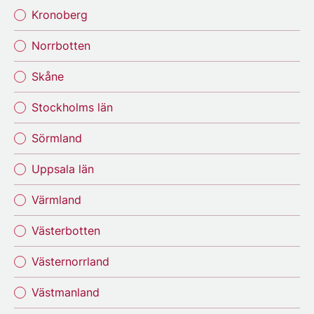
Kronoberg
Norrbotten
Skåne
Stockholms län
Sörmland
Uppsala län
Värmland
Västerbotten
Västernorrland
Västmanland