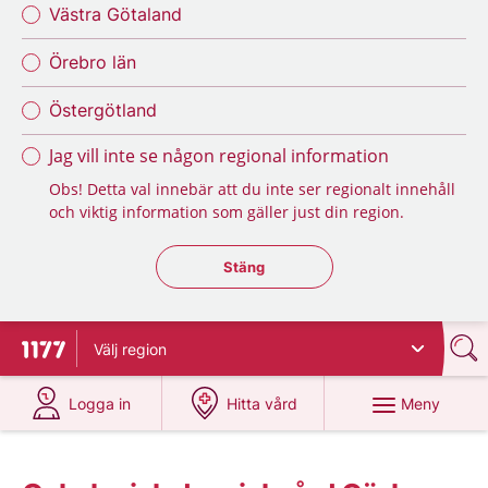
Västra Götaland
Örebro län
Östergötland
Jag vill inte se någon regional information
Obs! Detta val innebär att du inte ser regionalt innehåll
och viktig information som gäller just din region.
Stäng regionsväljaren
Stäng
Välj
region
Till startsidan för 1177
på 1177.se
på 1177.se
Meny
Logga in
Hitta vård