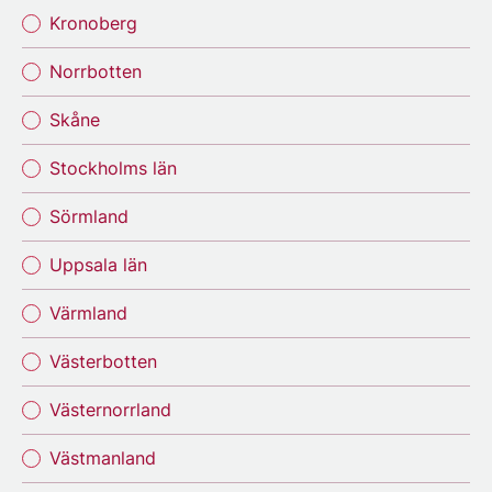
Kronoberg
Norrbotten
Skåne
Stockholms län
Sörmland
Uppsala län
Värmland
Västerbotten
Västernorrland
Västmanland