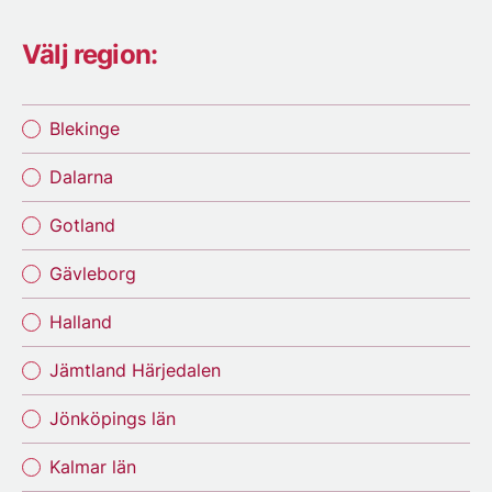
Välj region:
Blekinge
Dalarna
Gotland
Gävleborg
Halland
Jämtland Härjedalen
Jönköpings län
Kalmar län