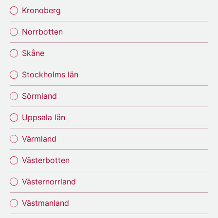
Kronoberg
Norrbotten
Skåne
Stockholms län
Sörmland
Uppsala län
Värmland
Västerbotten
Västernorrland
Västmanland