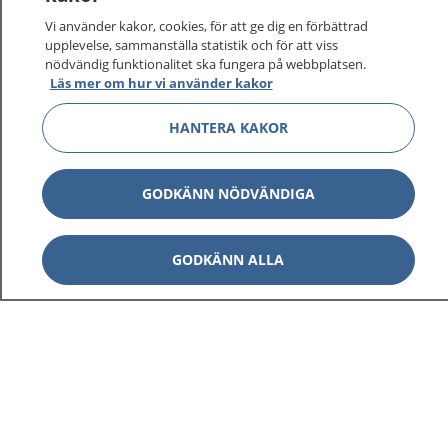
Vi använder kakor, cookies, för att ge dig en förbättrad
upplevelse, sammanställa statistik och för att viss
nödvändig funktionalitet ska fungera på webbplatsen.
Läs mer om hur vi använder kakor
HANTERA KAKOR
GODKÄNN NÖDVÄNDIGA
1177
–
tryggt om din hälsa och vård
GODKÄNN ALLA
På 1177.se får du råd om hälsa och information om
sjukdomar och vilka mottagningar du kan kontakta.
Logga in för att läsa din journal och göra dina
vårdärenden. Ring telefonnummer 1177 för
sjukvårdsrådgivning dygnet runt.
1177 ger dig råd när du vill må bättre.