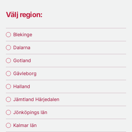
Välj region:
Blekinge
Dalarna
Gotland
Gävleborg
Halland
Jämtland Härjedalen
Jönköpings län
Kalmar län