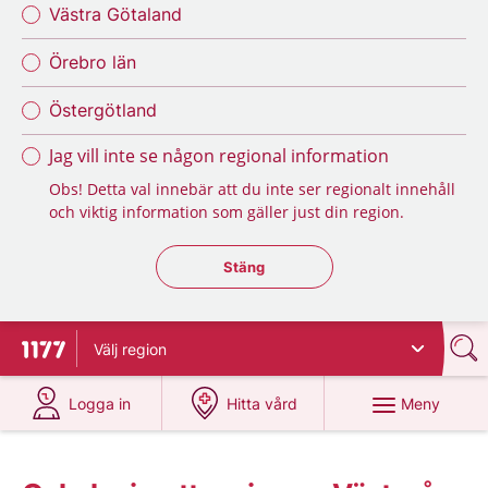
Västra Götaland
Örebro län
Östergötland
Jag vill inte se någon regional information
Obs! Detta val innebär att du inte ser regionalt innehåll
och viktig information som gäller just din region.
Stäng regionsväljaren
Stäng
Välj
region
Till startsidan för 1177
på 1177.se
på 1177.se
Meny
Logga in
Hitta vård