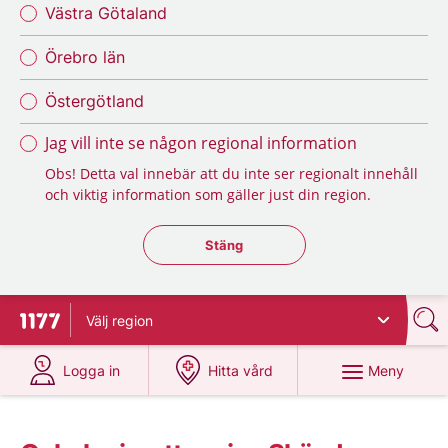
Västra Götaland
Örebro län
Östergötland
Jag vill inte se någon regional information
Obs! Detta val innebär att du inte ser regionalt innehåll
och viktig information som gäller just din region.
Stäng regionsväljaren
Stäng
Välj
region
Till startsidan för 1177
på 1177.se
på 1177.se
Meny
Logga in
Hitta vård