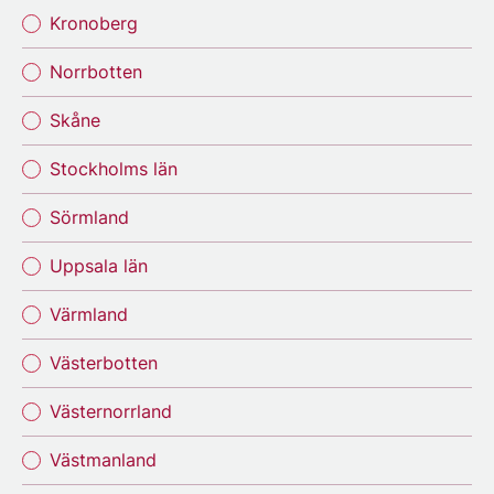
Kronoberg
Norrbotten
Skåne
Stockholms län
Sörmland
Uppsala län
Värmland
Västerbotten
Västernorrland
Västmanland