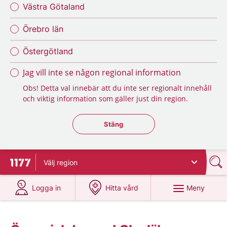
Västra Götaland
Örebro län
Östergötland
Jag vill inte se någon regional information
Obs! Detta val innebär att du inte ser regionalt innehåll
och viktig information som gäller just din region.
Stäng regionsväljaren
Stäng
Välj
region
Till startsidan för 1177
på 1177.se
på 1177.se
Meny
Logga in
Hitta vård