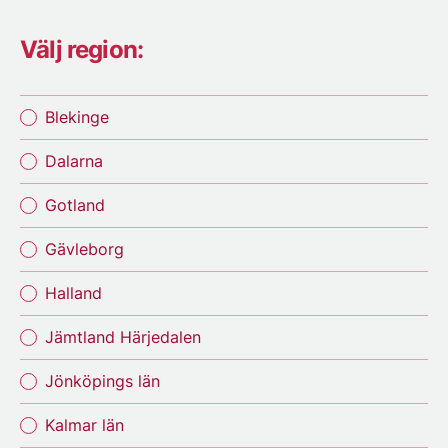
Välj region:
Blekinge
Dalarna
Gotland
Gävleborg
Halland
Jämtland Härjedalen
Jönköpings län
Kalmar län