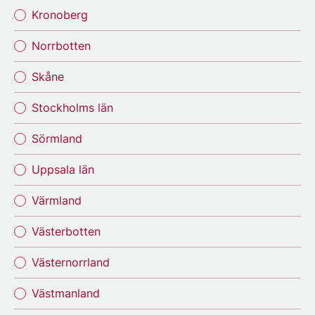
Kronoberg
Norrbotten
Skåne
Stockholms län
Sörmland
Uppsala län
Värmland
Västerbotten
Västernorrland
Västmanland