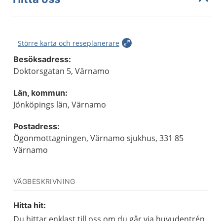
Större karta och reseplanerare
Besöksadress:
Doktorsgatan 5, Värnamo
Län, kommun:
Jönköpings län, Värnamo
Postadress:
Ögonmottagningen, Värnamo sjukhus, 331 85
Värnamo
VÄGBESKRIVNING
Hitta hit:
Du hittar enklast till oss om du går via huvudentrén,