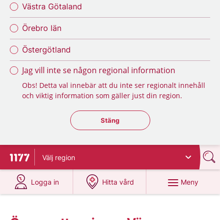
Västra Götaland
Örebro län
Östergötland
Jag vill inte se någon regional information
Obs! Detta val innebär att du inte ser regionalt innehåll
och viktig information som gäller just din region.
Stäng regionsväljaren
Stäng
Välj
region
Till startsidan för 1177
på 1177.se
på 1177.se
Meny
Logga in
Hitta vård