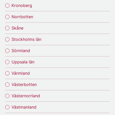
Kronoberg
Norrbotten
Skåne
Stockholms län
Sörmland
Uppsala län
Värmland
Västerbotten
Västernorrland
Västmanland