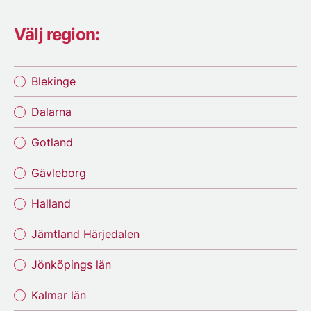
Välj region:
Blekinge
Dalarna
Gotland
Gävleborg
Halland
Jämtland Härjedalen
Jönköpings län
Kalmar län