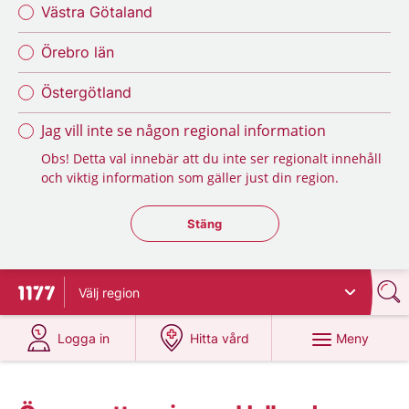
Västra Götaland
Örebro län
Östergötland
Jag vill inte se någon regional information
Obs! Detta val innebär att du inte ser regionalt innehåll
och viktig information som gäller just din region.
Stäng regionsväljaren
Stäng
Välj
region
Till startsidan för 1177
på 1177.se
på 1177.se
Meny
Logga in
Hitta vård