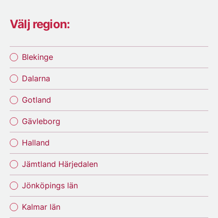
Välj region:
Blekinge
Dalarna
Gotland
Gävleborg
Halland
Jämtland Härjedalen
Jönköpings län
Kalmar län