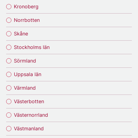
Kronoberg
Norrbotten
Skåne
Stockholms län
Sörmland
Uppsala län
Värmland
Västerbotten
Västernorrland
Västmanland