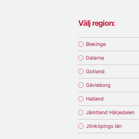
Välj region:
Blekinge
Dalarna
Gotland
Gävleborg
Halland
Jämtland Härjedalen
Jönköpings län