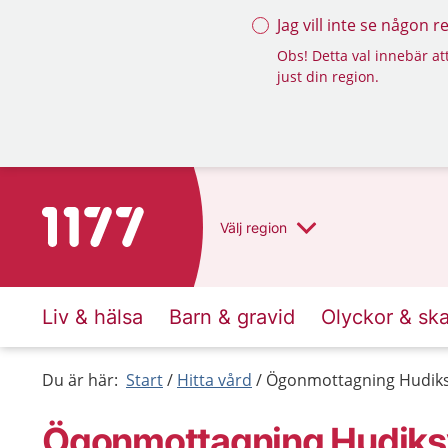
Jag vill inte se någon 
Obs! Detta val innebär att
just din region.
Till startsidan för 1177
Välj
region
Liv & hälsa
Barn & gravid
Olyckor & sk
Du är här:
Start
Hitta vård
Ögonmottagning Hudiks
Ögonmottagning Hudiksv