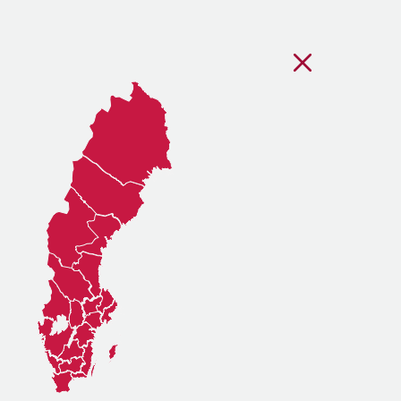
Stäng regionsvälj