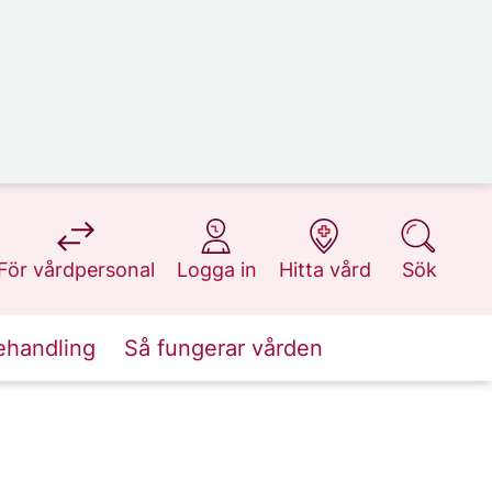
på 1177.se
på 1177.se
på 1177.se
på 1177.se
För vårdpersonal
Logga in
Hitta vård
Sök
ehandling
Så fungerar vården