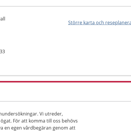
all
Större karta och reseplaner
 33
nundersökningar. Vi utreder,
gat. För att komma till oss behövs
riva en egen vårdbegäran genom att