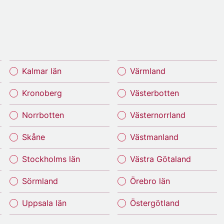
Kalmar län
Värmland
Kronoberg
Västerbotten
Norrbotten
Västernorrland
Skåne
Västmanland
Stockholms län
Västra Götaland
Sörmland
Örebro län
Uppsala län
Östergötland