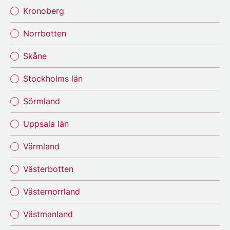
Kronoberg
Norrbotten
Skåne
Stockholms län
Sörmland
Uppsala län
Värmland
Västerbotten
Västernorrland
Västmanland