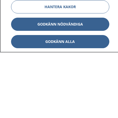
HANTERA KAKOR
GODKÄNN NÖDVÄNDIGA
GODKÄNN ALLA
1177
–
tryggt om din hälsa och vård
På 1177.se får du råd om hälsa och information om
sjukdomar och vilka mottagningar du kan kontakta.