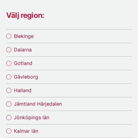
Välj region:
Blekinge
Dalarna
Gotland
Gävleborg
Halland
Jämtland Härjedalen
Jönköpings län
Kalmar län