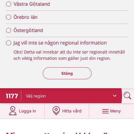
Västra Götaland
Örebro län
Östergötland
Jag vill inte se någon regional information
Obs! Detta val innebär att du inte ser regionalt innehåll
och viktig information som gäller just din region.
Stäng regionsväljaren
Stäng
Välj
region
Till startsidan för 1177
på 1177.se
på 1177.se
Meny
Logga in
Hitta vård