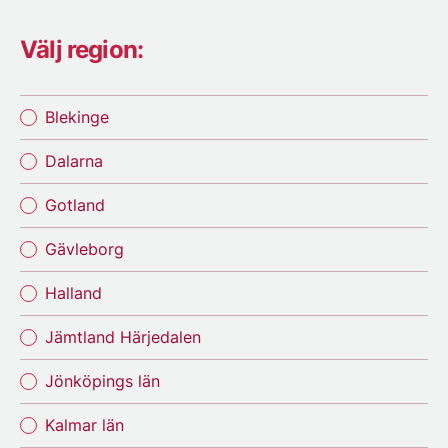
Välj region:
Blekinge
Dalarna
Gotland
Gävleborg
Halland
Jämtland Härjedalen
Jönköpings län
Kalmar län