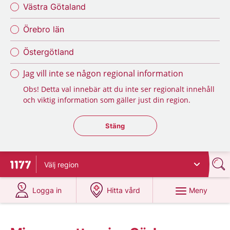
Västra Götaland
Örebro län
Östergötland
Jag vill inte se någon regional information
Obs! Detta val innebär att du inte ser regionalt innehåll
och viktig information som gäller just din region.
Stäng regionsväljaren
Stäng
Välj
region
Till startsidan för 1177
på 1177.se
på 1177.se
Meny
Logga in
Hitta vård