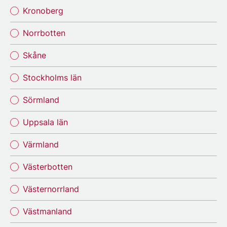
Kronoberg
Norrbotten
Skåne
Stockholms län
Sörmland
Uppsala län
Värmland
Västerbotten
Västernorrland
Västmanland