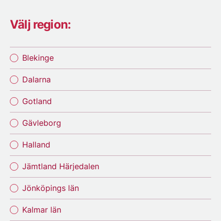
Välj region:
Blekinge
Dalarna
Gotland
Gävleborg
Halland
Jämtland Härjedalen
Jönköpings län
Kalmar län