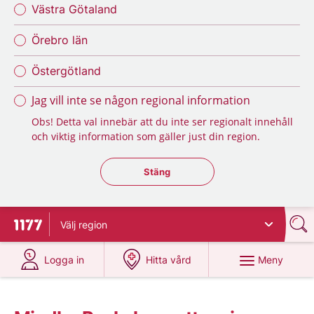
Västra Götaland
Örebro län
Östergötland
Jag vill inte se någon regional information
Obs! Detta val innebär att du inte ser regionalt innehåll
och viktig information som gäller just din region.
Stäng regionsväljaren
Stäng
Välj
region
Till startsidan för 1177
på 1177.se
på 1177.se
Meny
Logga in
Hitta vård