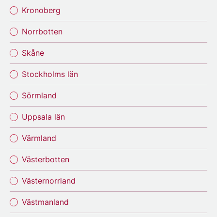
Kronoberg
Norrbotten
Skåne
Stockholms län
Sörmland
Uppsala län
Värmland
Västerbotten
Västernorrland
Västmanland