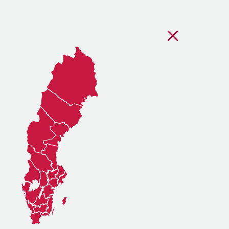
Stäng regionsvälj