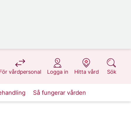
på 1177.se
på 1177.se
på 1177.se
på 1177.se
För vårdpersonal
Logga in
Hitta vård
Sök
ehandling
Så fungerar vården