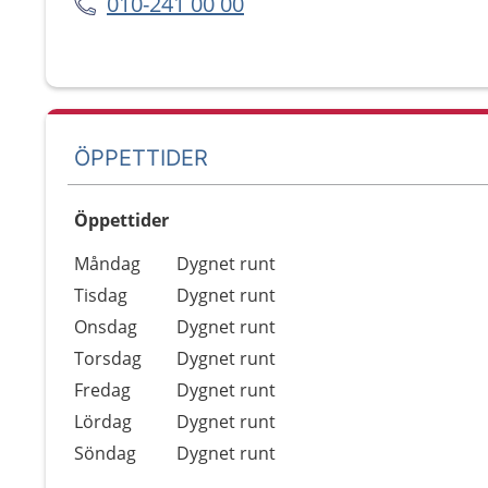
010-241 00 00
ÖPPETTIDER
Öppettider
Öppettider
Kommentarer
Måndag
Dygnet runt
Dag
Tisdag
Dygnet runt
Onsdag
Dygnet runt
Torsdag
Dygnet runt
Fredag
Dygnet runt
Lördag
Dygnet runt
Söndag
Dygnet runt