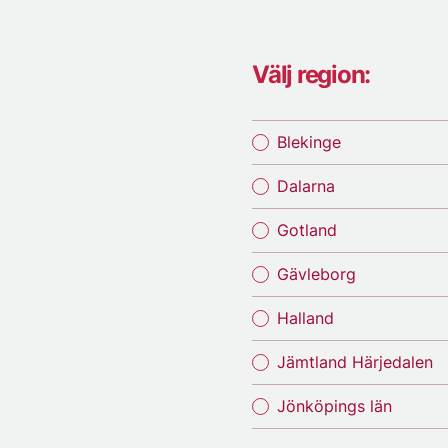
Välj region:
Blekinge
Dalarna
Gotland
Gävleborg
Halland
Jämtland Härjedalen
Jönköpings län