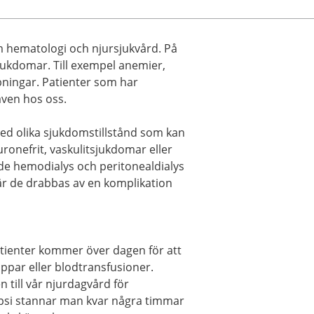
m hematologi och njursjukvård. På
ukdomar. Till exempel anemier,
ningar. Patienter som har
även hos oss.
ed olika sjukdomstillstånd som kan
luronefrit, vaskulitsjukdomar eller
de hemodialys och peritonealdialys
är de drabbas av en komplikation
atienter kommer över dagen för att
ppar eller blodtransfusioner.
till vår njurdagvård för
opsi stannar man kvar några timmar