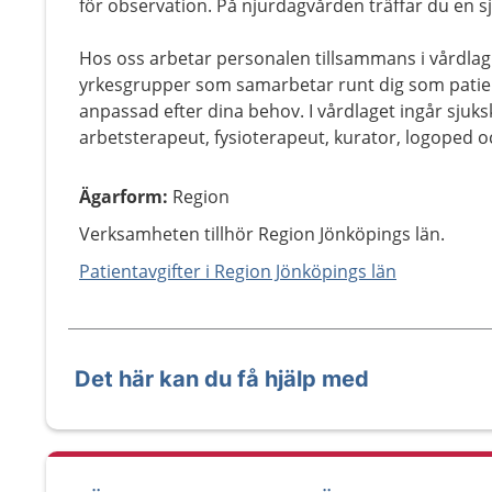
för observation. På njurdagvården träffar du en s
Hos oss arbetar personalen tillsammans i vårdlag. 
yrkesgrupper som samarbetar runt dig som patient
anpassad efter dina behov. I vårdlaget ingår sjuks
arbetsterapeut, fysioterapeut, kurator, logoped oc
Ägarform
:
Region
Verksamheten tillhör Region Jönköpings län.
Patientavgifter i Region Jönköpings län
Det här kan du få hjälp med