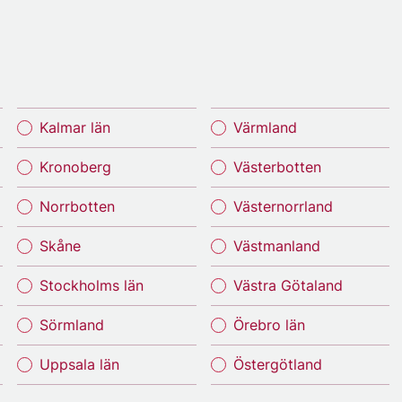
Kalmar län
Värmland
Kronoberg
Västerbotten
Norrbotten
Västernorrland
Skåne
Västmanland
Stockholms län
Västra Götaland
Sörmland
Örebro län
Uppsala län
Östergötland