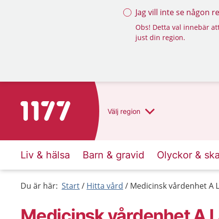
Jag vill inte se någon 
Obs! Detta val innebär att
just din region.
Till startsidan för 1177
Välj
region
Liv & hälsa
Barn & gravid
Olyckor & sk
Du är här:
Start
Hitta vård
Medicinsk vårdenhet A 
Medicinsk vårdenhet A 