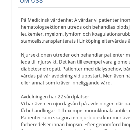
OM OSS
På Medicinsk vårdenhet A vårdar vi patienter ino
hematologsektionen utreds och behandlas blodsj
leukemier, myelom, lymfom och koagulationsrubb
stamcellstransplanterats i Linköping eftervårdas 
Njursektionen utreder och behandlar patienter m
leda till njursvikt. Det kan till exempel vara glome
diabetesnefropati. Patienter med dialysbehov, bå
vårdas på vår avdelning vid uppstart. Men även n
eller annat som kräver inneliggande vård.
Avdelningen har 22 vårdplatser.
Vi har även en njurdagvård på avdelningen där p
få behandlingar. Till exempel monoklonala antikro
Patienter som ska göra en njurbiopsi kommer även 
förberedelser innan biopsin. Efter genomförd bi