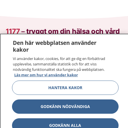
1177
–
tryggt om din hälsa och vård
Den här webbplatsen använder
På 1177.se får du råd om hälsa och information om
kakor
sjukdomar och vilka mottagningar du kan kontakta.
Logga in för att läsa din journal och göra dina
Vi använder kakor, cookies, för att ge dig en förbättrad
upplevelse, sammanställa statistik och för att viss
vårdärenden. Ring telefonnummer 1177 för
nödvändig funktionalitet ska fungera på webbplatsen.
sjukvårdsrådgivning dygnet runt.
Läs mer om hur vi använder kakor
1177 ger dig råd när du vill må bättre.
HANTERA KAKOR
GODKÄNN NÖDVÄNDIGA
Visa inn
1177 på flera språk
GODKÄNN ALLA