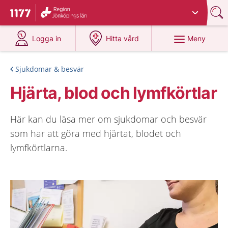
Du har valt region
Jönköpings län
.
Till startsidan för 1177
på 1177.se
på 1177.se
Meny
Logga in
Hitta vård
Sjukdomar & besvär
Hjärta, blod och lymfkörtlar
Här kan du läsa mer om sjukdomar och besvär
som har att göra med hjärtat, blodet och
lymfkörtlarna.