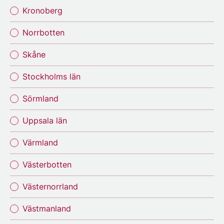
Kronoberg
Norrbotten
Skåne
Stockholms län
Sörmland
Uppsala län
Värmland
Västerbotten
Västernorrland
Västmanland