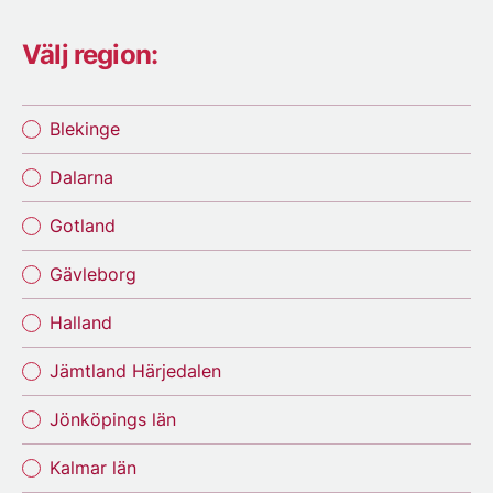
Välj region:
Blekinge
Dalarna
Gotland
Gävleborg
Halland
Jämtland Härjedalen
Jönköpings län
Kalmar län