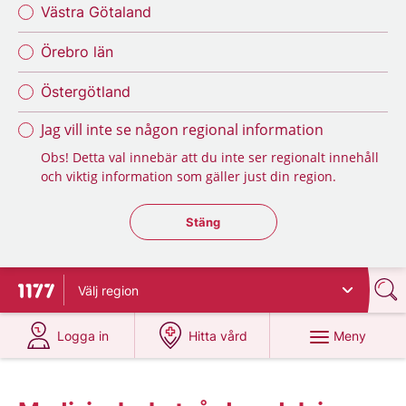
Västra Götaland
Örebro län
Östergötland
Jag vill inte se någon regional information
Obs! Detta val innebär att du inte ser regionalt innehåll
och viktig information som gäller just din region.
Stäng regionsväljaren
Stäng
Välj
region
Till startsidan för 1177
på 1177.se
på 1177.se
Meny
Logga in
Hitta vård