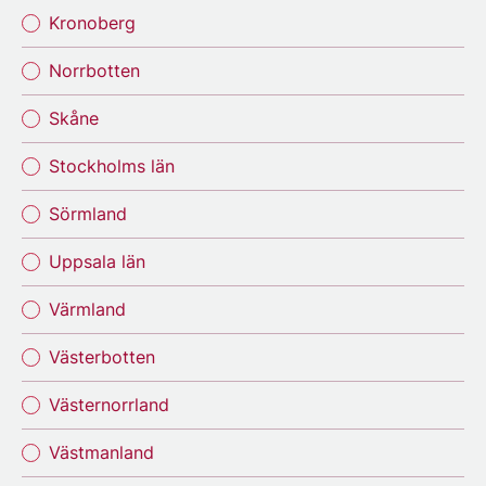
Kronoberg
Norrbotten
Skåne
Stockholms län
Sörmland
Uppsala län
Värmland
Västerbotten
Västernorrland
Västmanland