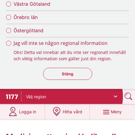
Västra Götaland
Örebro län
Östergötland
Jag vill inte se någon regional information
Obs! Detta val innebär att du inte ser regionalt innehåll
och viktig information som gäller just din region.
Stäng regionsväljaren
Stäng
Välj
region
Till startsidan för 1177
på 1177.se
på 1177.se
Meny
Logga in
Hitta vård