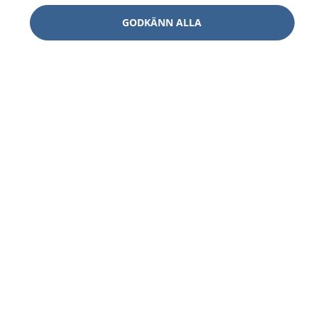
GODKÄNN ALLA
1177
–
tryggt om din hälsa och vård
På 1177.se får du råd om hälsa och information om
sjukdomar och vilka mottagningar du kan kontakta.
Logga in för att läsa din journal och göra dina