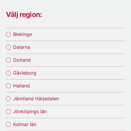
Välj region:
Blekinge
Dalarna
Gotland
Gävleborg
Halland
Jämtland Härjedalen
Jönköpings län
Kalmar län