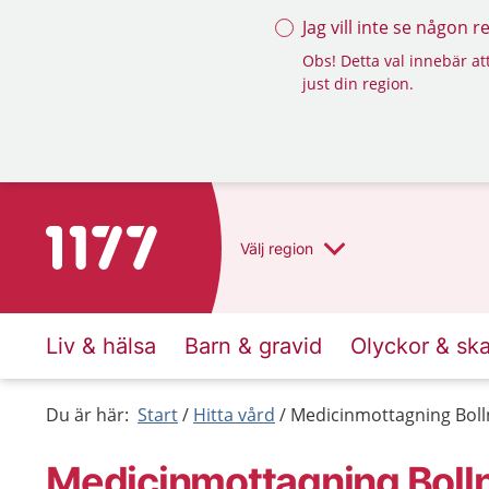
Jag vill inte se någon 
Obs! Detta val innebär att
just din region.
Till startsidan för 1177
Välj
region
Liv & hälsa
Barn & gravid
Olyckor & sk
Du är här:
Start
Hitta vård
Medicinmottagning Boll
Medicinmottagning Boll