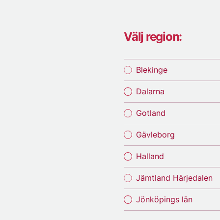
Välj region:
Blekinge
Dalarna
Gotland
Gävleborg
Halland
Jämtland Härjedalen
Jönköpings län