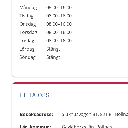
Öppettider
Kommentarer
Måndag
08.00–16.00
Dag
Tisdag
08.00–16.00
Onsdag
08.00–16.00
Torsdag
08.00–16.00
Fredag
08.00–16.00
Lördag
Stängt
Söndag
Stängt
HITTA OSS
Sjukhusvägen 81, 821 81 Bolln
Besöksadress:
Gävleborgs län, Bollnäs
Län, kommun: