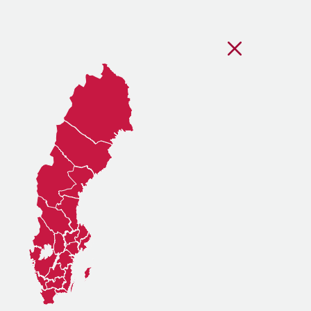
Stäng regionsvälj