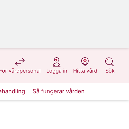
på 1177.se
på 1177.se
på 1177.se
på 1177.se
För vårdpersonal
Logga in
Hitta vård
Sök
ehandling
Så fungerar vården