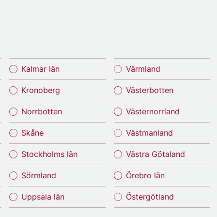
Kalmar län
Värmland
Kronoberg
Västerbotten
Norrbotten
Västernorrland
Skåne
Västmanland
Stockholms län
Västra Götaland
Sörmland
Örebro län
Uppsala län
Östergötland