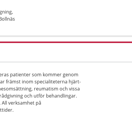
gning,
Bollnäs
leras patienter som kommer genom
tar främst inom specialiteterna hjärt-
nesomsättning, reumatism och vissa
rådgivning och utför behandlingar.
. All verksamhet på
tider.