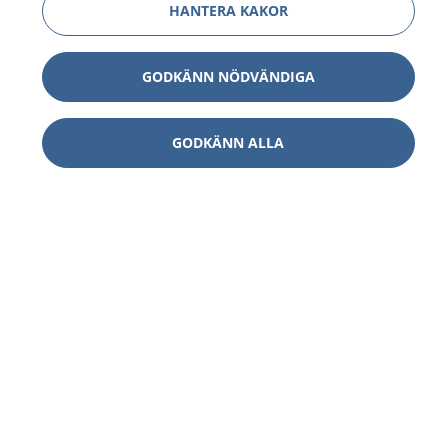
HANTERA KAKOR
GODKÄNN NÖDVÄNDIGA
GODKÄNN ALLA
1177
–
tryggt om din hälsa och vård