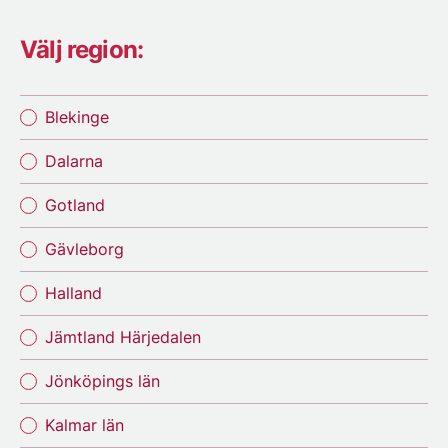
Välj region:
Blekinge
Dalarna
Gotland
Gävleborg
Halland
Jämtland Härjedalen
Jönköpings län
Kalmar län