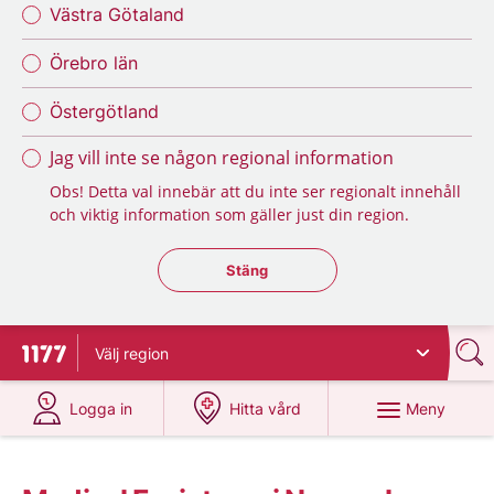
Västra Götaland
Örebro län
Östergötland
Jag vill inte se någon regional information
Obs! Detta val innebär att du inte ser regionalt innehåll
och viktig information som gäller just din region.
Stäng regionsväljaren
Stäng
Välj
region
Till startsidan för 1177
på 1177.se
på 1177.se
Meny
Logga in
Hitta vård