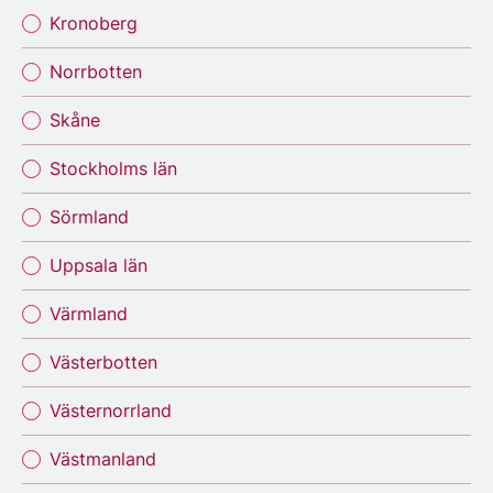
Kronoberg
Norrbotten
Skåne
Stockholms län
Sörmland
Uppsala län
Värmland
Västerbotten
Västernorrland
Västmanland