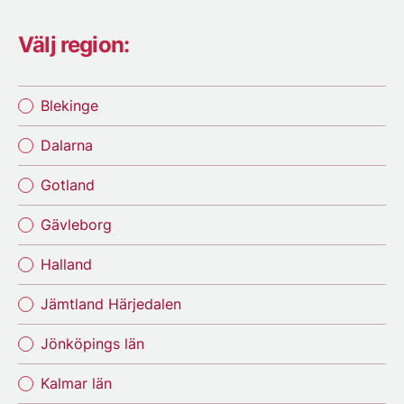
Välj region:
Blekinge
Dalarna
Gotland
Gävleborg
Halland
Jämtland Härjedalen
Jönköpings län
Kalmar län