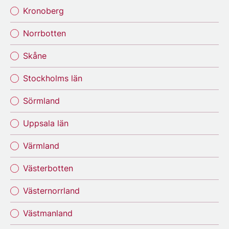
Kronoberg
Norrbotten
Skåne
Stockholms län
Sörmland
Uppsala län
Värmland
Västerbotten
Västernorrland
Västmanland