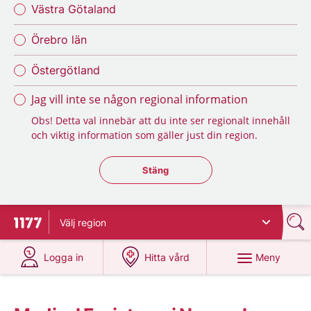
Västra Götaland
Örebro län
Östergötland
Jag vill inte se någon regional information
Obs! Detta val innebär att du inte ser regionalt innehåll
och viktig information som gäller just din region.
Stäng regionsväljaren
Stäng
Välj
region
Till startsidan för 1177
på 1177.se
på 1177.se
Meny
Logga in
Hitta vård