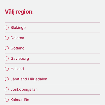
Välj region:
Blekinge
Dalarna
Gotland
Gävleborg
Halland
Jämtland Härjedalen
Jönköpings län
Kalmar län