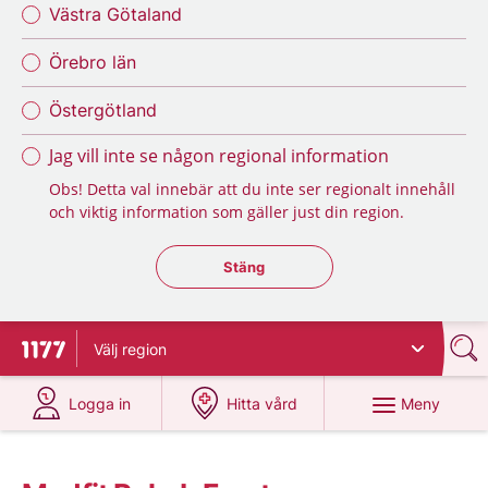
Västra Götaland
Örebro län
Östergötland
Jag vill inte se någon regional information
Obs! Detta val innebär att du inte ser regionalt innehåll
och viktig information som gäller just din region.
Stäng regionsväljaren
Stäng
Välj
region
Till startsidan för 1177
på 1177.se
på 1177.se
Meny
Logga in
Hitta vård