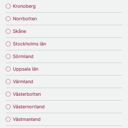
Kronoberg
Norrbotten
Skåne
Stockholms län
Sörmland
Uppsala län
Värmland
Västerbotten
Västernorrland
Västmanland