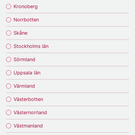
Kronoberg
Norrbotten
Skåne
Stockholms län
Sörmland
Uppsala län
Värmland
Västerbotten
Västernorrland
Västmanland