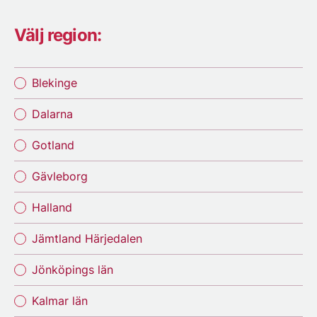
Välj region:
Blekinge
Dalarna
Gotland
Gävleborg
Halland
Jämtland Härjedalen
Jönköpings län
Kalmar län