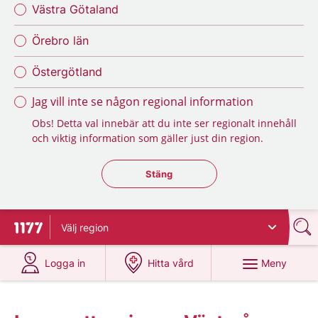
Västra Götaland
Örebro län
Östergötland
Jag vill inte se någon regional information
Obs! Detta val innebär att du inte ser regionalt innehåll
och viktig information som gäller just din region.
Stäng regionsväljaren
Stäng
Välj
region
Till startsidan för 1177
på 1177.se
på 1177.se
Meny
Logga in
Hitta vård