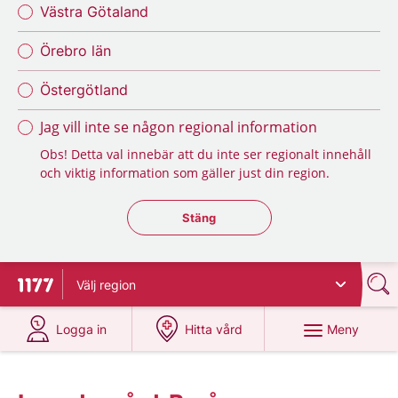
Västra Götaland
Örebro län
Östergötland
Jag vill inte se någon regional information
Obs! Detta val innebär att du inte ser regionalt innehåll
och viktig information som gäller just din region.
Stäng regionsväljaren
Stäng
Välj
region
Till startsidan för 1177
på 1177.se
på 1177.se
Meny
Logga in
Hitta vård