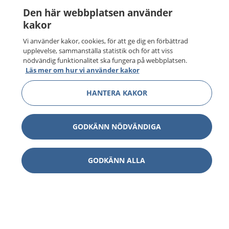
Den här webbplatsen använder
kakor
Vi använder kakor, cookies, för att ge dig en förbättrad
upplevelse, sammanställa statistik och för att viss
nödvändig funktionalitet ska fungera på webbplatsen.
Läs mer om hur vi använder kakor
HANTERA KAKOR
GODKÄNN NÖDVÄNDIGA
GODKÄNN ALLA
1177
–
tryggt om din hälsa och vård
På 1177.se får du råd om hälsa och information om