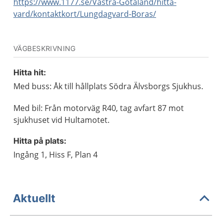
https://www.1177.se/Vastra-Gotaland/hitta-
vard/kontaktkort/Lungdagvard-Boras/
VÄGBESKRIVNING
Hitta hit:
Med buss: Åk till hållplats Södra Älvsborgs Sjukhus.
Med bil: Från motorväg R40, tag avfart 87 mot
sjukhuset vid Hultamotet.
Hitta på plats:
Ingång 1, Hiss F, Plan 4
Aktuellt