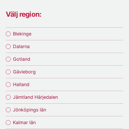
Välj region:
Blekinge
Dalarna
Gotland
Gävleborg
Halland
Jämtland Härjedalen
Jönköpings län
Kalmar län