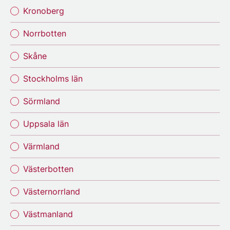
Kronoberg
Norrbotten
Skåne
Stockholms län
Sörmland
Uppsala län
Värmland
Västerbotten
Västernorrland
Västmanland