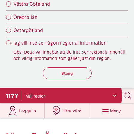
Västra Götaland
Örebro län
Östergötland
Jag vill inte se någon regional information
Obs! Detta val innebär att du inte ser regionalt innehåll
och viktig information som gäller just din region.
Stäng regionsväljaren
Stäng
Välj
region
Till startsidan för 1177
på 1177.se
på 1177.se
Meny
Logga in
Hitta vård