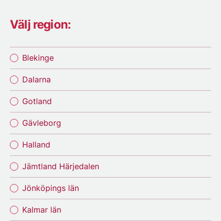
Välj region:
Blekinge
Dalarna
Gotland
Gävleborg
Halland
Jämtland Härjedalen
Jönköpings län
Kalmar län