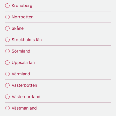
Kronoberg
Norrbotten
Skåne
Stockholms län
Sörmland
Uppsala län
Värmland
Västerbotten
Västernorrland
Västmanland