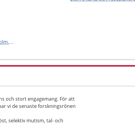
http://logopeder.regionstockholm.se/vara-mottagningar/nacka-forum/
s och stort engagemang. För att
par vi de senaste forskningsrönen
öst, selektiv mutism, tal- och