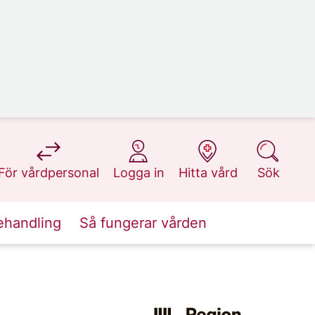
på 1177.se
på 1177.se
på 1177.se
på 1177.se
För vårdpersonal
Logga in
Hitta vård
Sök
ehandling
Så fungerar vården