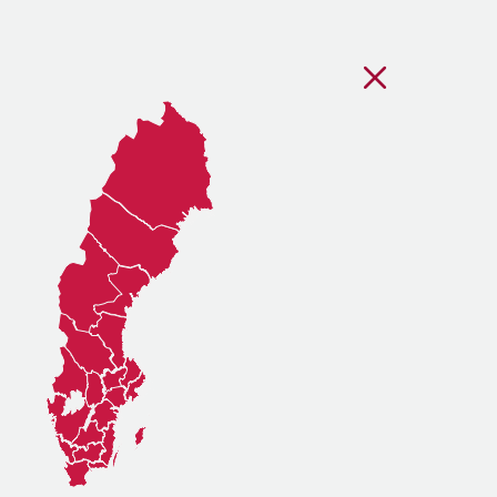
Stäng regionsvälj