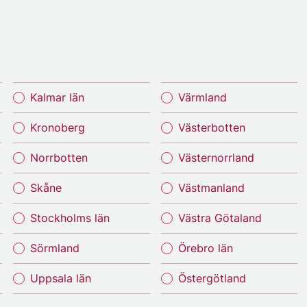
Kalmar län
Värmland
Kronoberg
Västerbotten
Norrbotten
Västernorrland
Skåne
Västmanland
Stockholms län
Västra Götaland
Sörmland
Örebro län
Uppsala län
Östergötland