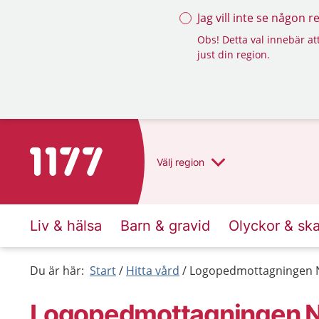
Jag vill inte se någon 
Obs! Detta val innebär att
just din region.
Till startsidan för 1177
Välj
region
Liv & hälsa
Barn & gravid
Olyckor & sk
Du är här:
Start
Hitta vård
Logopedmottagningen 
Logopedmottagningen 