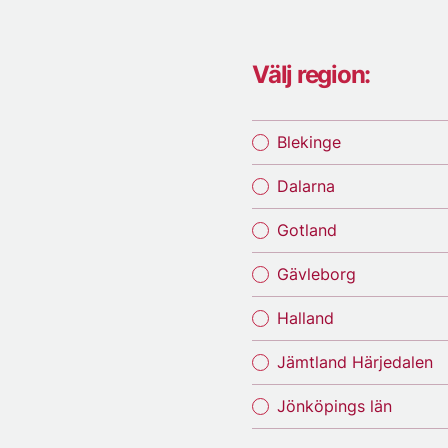
Välj region:
Blekinge
Dalarna
Gotland
Gävleborg
Halland
Jämtland Härjedalen
Jönköpings län