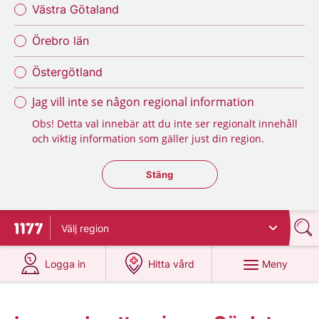
Västra Götaland
Örebro län
Östergötland
Jag vill inte se någon regional information
Obs! Detta val innebär att du inte ser regionalt innehåll
och viktig information som gäller just din region.
Stäng regionsväljaren
Stäng
Välj
region
Till startsidan för 1177
på 1177.se
på 1177.se
Meny
Logga in
Hitta vård