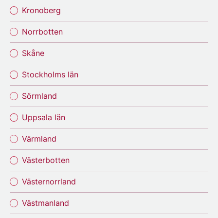
Kronoberg
Norrbotten
Skåne
Stockholms län
Sörmland
Uppsala län
Värmland
Västerbotten
Västernorrland
Västmanland