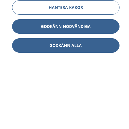
HANTERA KAKOR
GODKÄNN NÖDVÄNDIGA
GODKÄNN ALLA
1177
–
tryggt om din hälsa och vård