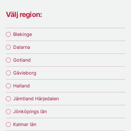
Välj region:
Blekinge
Dalarna
Gotland
Gävleborg
Halland
Jämtland Härjedalen
Jönköpings län
Kalmar län