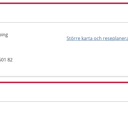
ping
Större karta och reseplaner
601 82