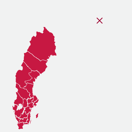
Stäng regionsvälj