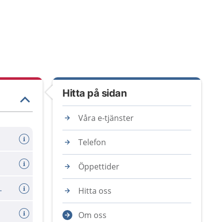
Hitta på sidan
Våra e-tjänster
Telefon
Öppettider
ning (vuxen)
Hitta oss
a sms
Om oss