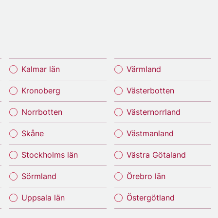
Kalmar län
Värmland
Kronoberg
Västerbotten
Norrbotten
Västernorrland
Skåne
Västmanland
Stockholms län
Västra Götaland
Sörmland
Örebro län
Uppsala län
Östergötland