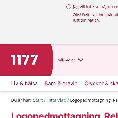
Jag vill inte se någon 
Obs! Detta val innebär att
just din region.
Till startsidan för 1177
Välj
region
Liv & hälsa
Barn & gravid
Olyckor & sk
Du är här:
Start
Hitta vård
Logopedmottagning, Re
Logopedmottagning, Re