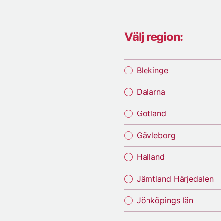
Välj region:
Blekinge
Dalarna
Gotland
Gävleborg
Halland
Jämtland Härjedalen
Jönköpings län