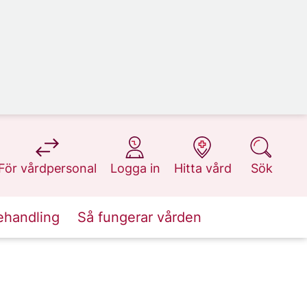
på 1177.se
på 1177.se
på 1177.se
på 1177.se
För vårdpersonal
Logga in
Hitta vård
Sök
ehandling
Så fungerar vården