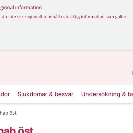
regional information
 du inte ser regionalt innehåll och viktig information som gäller
ador
Sjukdomar & besvär
Undersökning & b
hab öst
hab öst