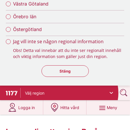
Västra Götaland
Örebro län
Östergötland
Jag vill inte se någon regional information
Obs! Detta val innebär att du inte ser regionalt innehåll
och viktig information som gäller just din region.
Stäng regionsväljaren
Stäng
Välj
region
Till startsidan för 1177
på 1177.se
på 1177.se
Meny
Logga in
Hitta vård