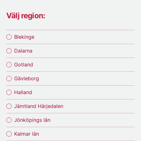
Välj region:
Blekinge
Dalarna
Gotland
Gävleborg
Halland
Jämtland Härjedalen
Jönköpings län
Kalmar län