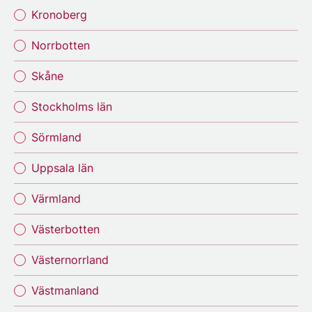
Kronoberg
Norrbotten
Skåne
Stockholms län
Sörmland
Uppsala län
Värmland
Västerbotten
Västernorrland
Västmanland