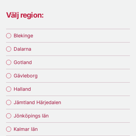
Välj region:
Blekinge
Dalarna
Gotland
Gävleborg
Halland
Jämtland Härjedalen
Jönköpings län
Kalmar län