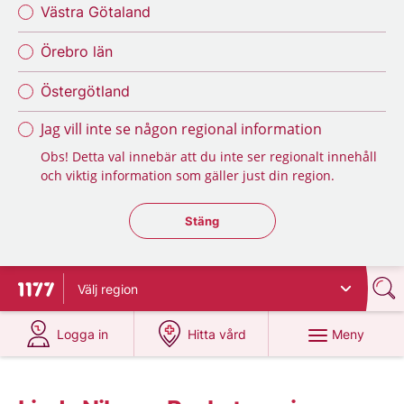
Västra Götaland
Örebro län
Östergötland
Jag vill inte se någon regional information
Obs! Detta val innebär att du inte ser regionalt innehåll
och viktig information som gäller just din region.
Stäng regionsväljaren
Stäng
Välj
region
Till startsidan för 1177
på 1177.se
på 1177.se
Meny
Logga in
Hitta vård