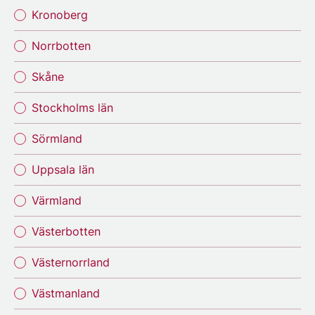
Kronoberg
Norrbotten
Skåne
Stockholms län
Sörmland
Uppsala län
Värmland
Västerbotten
Västernorrland
Västmanland