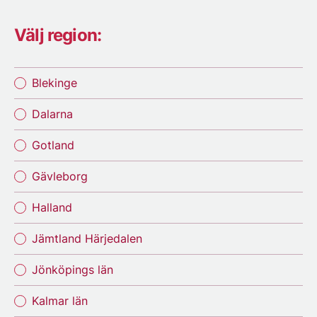
Välj region:
Blekinge
Dalarna
Gotland
Gävleborg
Halland
Jämtland Härjedalen
Jönköpings län
Kalmar län