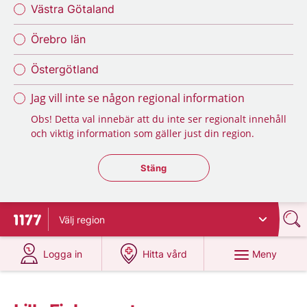
Västra Götaland
Örebro län
Östergötland
Jag vill inte se någon regional information
Obs! Detta val innebär att du inte ser regionalt innehåll
och viktig information som gäller just din region.
Stäng regionsväljaren
Stäng
Välj
region
Till startsidan för 1177
på 1177.se
på 1177.se
Meny
Logga in
Hitta vård