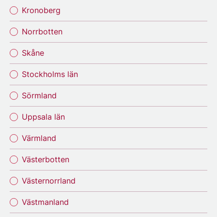
Kronoberg
Norrbotten
Skåne
Stockholms län
Sörmland
Uppsala län
Värmland
Västerbotten
Västernorrland
Västmanland