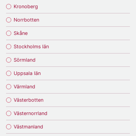
Kronoberg
Norrbotten
Skåne
Stockholms län
Sörmland
Uppsala län
Värmland
Västerbotten
Västernorrland
Västmanland