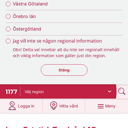
Västra Götaland
Örebro län
Östergötland
Jag vill inte se någon regional information
Obs! Detta val innebär att du inte ser regionalt innehåll
och viktig information som gäller just din region.
Stäng regionsväljaren
Stäng
Välj
region
Till startsidan för 1177
på 1177.se
på 1177.se
Meny
Logga in
Hitta vård