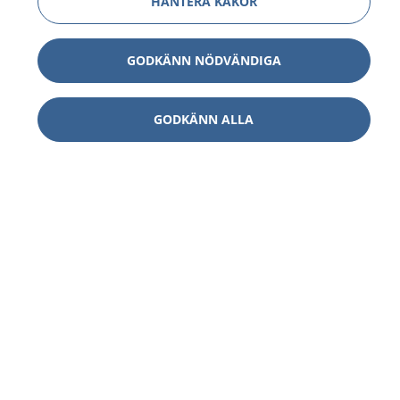
HANTERA KAKOR
GODKÄNN NÖDVÄNDIGA
GODKÄNN ALLA
1177
–
tryggt om din hälsa och vård