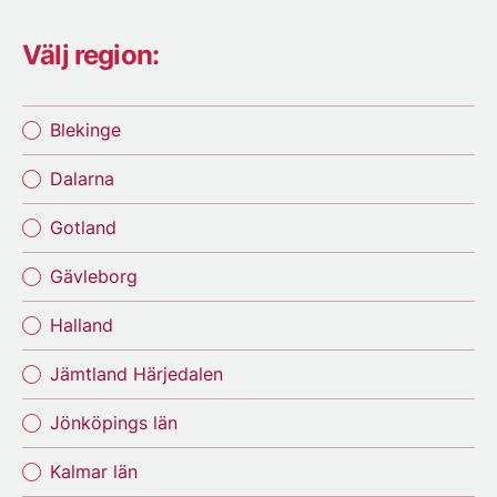
Välj region:
Blekinge
Dalarna
Gotland
Gävleborg
Halland
Jämtland Härjedalen
Jönköpings län
Kalmar län